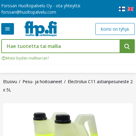
Forssan Huoltopalvelu Oy - ota yhteyttä:
forssan@huoltopalvelu.com
Korisi on tyhjä.
Mistä löydän mallitarran?
Etusivu
Pesu- ja hoitoaineet
Electrolux C11 astianpesuneste 2
x 5L