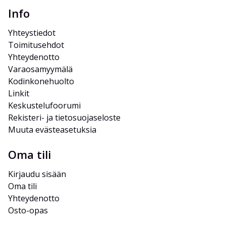
Info
Yhteystiedot
Toimitusehdot
Yhteydenotto
Varaosamyymälä
Kodinkonehuolto
Linkit
Keskustelufoorumi
Rekisteri- ja tietosuojaseloste
Muuta evästeasetuksia
Oma tili
Kirjaudu sisään
Oma tili
Yhteydenotto
Osto-opas