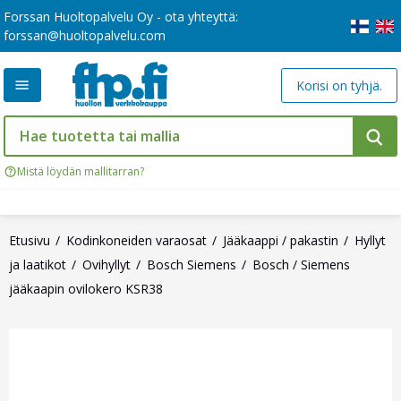
Forssan Huoltopalvelu Oy - ota yhteyttä:
forssan@huoltopalvelu.com
Korisi on tyhjä.
Mistä löydän mallitarran?
Etusivu
Kodinkoneiden varaosat
Jääkaappi / pakastin
Hyllyt
ja laatikot
Ovihyllyt
Bosch Siemens
Bosch / Siemens
jääkaapin ovilokero KSR38