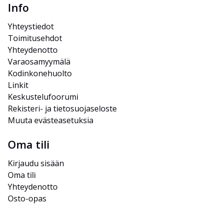
Info
Yhteystiedot
Toimitusehdot
Yhteydenotto
Varaosamyymälä
Kodinkonehuolto
Linkit
Keskustelufoorumi
Rekisteri- ja tietosuojaseloste
Muuta evästeasetuksia
Oma tili
Kirjaudu sisään
Oma tili
Yhteydenotto
Osto-opas