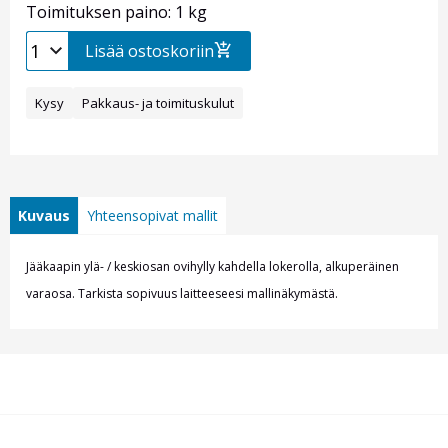
Toimituksen paino: 1 kg
Lisää ostoskoriin
Kysy
Pakkaus- ja toimituskulut
Kuvaus
Yhteensopivat mallit
Jääkaapin ylä- / keskiosan ovihylly kahdella lokerolla, alkuperäinen
varaosa. Tarkista sopivuus laitteeseesi mallinäky
mästä.