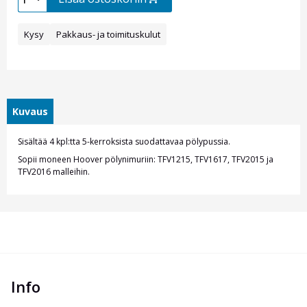
Kysy
Pakkaus- ja toimituskulut
Kuvaus
Sisältää 4 kpl:tta 5-kerroksista suodattavaa pölypussia.
Sopii moneen Hoover pölynimuriin: TFV1215, TFV1617, TFV2015 ja
TFV2016 malleihin.
Info