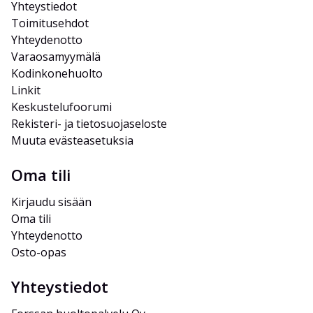
Yhteystiedot
Toimitusehdot
Yhteydenotto
Varaosamyymälä
Kodinkonehuolto
Linkit
Keskustelufoorumi
Rekisteri- ja tietosuojaseloste
Muuta evästeasetuksia
Oma tili
Kirjaudu sisään
Oma tili
Yhteydenotto
Osto-opas
Yhteystiedot