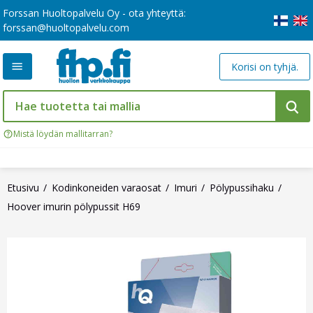
Forssan Huoltopalvelu Oy - ota yhteyttä:
forssan@huoltopalvelu.com
Korisi on tyhjä.
Mistä löydän mallitarran?
Etusivu
Kodinkoneiden varaosat
Imuri
Pölypussihaku
Hoover imurin pölypussit H69