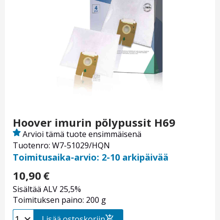
Hoover imurin pölypussit H69
Arvioi tämä tuote ensimmäisenä
Tuotenro: W7-51029/HQN
Toimitusaika-arvio: 2-10 arkipäivää
10,90
€
Sisältää ALV 25,5%
Toimituksen paino: 200 g
Lisää ostoskoriin