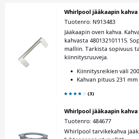
Whirlpool jääkaapin kahva
Tuotenro: N913483
Jääkaapin oven kahva. Kahva
kahvasta 480132101115. So
malliin. Tarkista sopivuus 
kiinnitysruuveja.
Kiinnitysreikien väli 2
Kahvan pituus 231 mm
(
3
)
Whirlpool jääkaapin kahva
Tuotenro: 484677
Whirlpool tarvikekahva jää