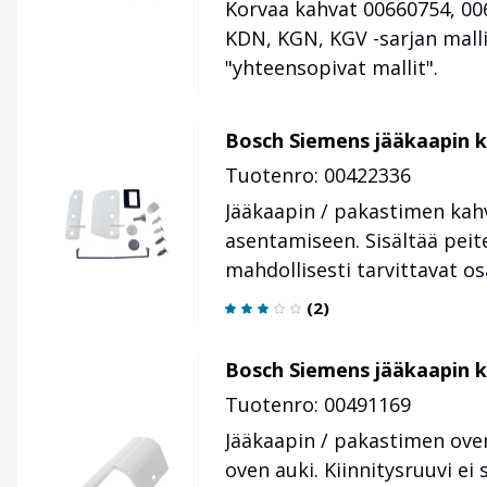
Korvaa kahvat
00660754
,
00
KDN, KGN, KGV -sarjan mall
"yhteensopivat mallit".
Bosch Siemens jääkaapin k
Tuotenro: 00422336
Jääkaapin / pakastimen kah
asentamiseen. Sisältää peit
mahdollisesti tarvittavat o
(
2
)
Bosch Siemens jääkaapin 
Tuotenro: 00491169
Jääkaapin / pakastimen ove
oven auki. Kiinnitysruuvi ei 