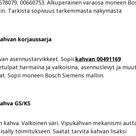
678079
,
00660753.
Alkuperäinen varaosa moneen Bo
iin. Tarkista sopivuus tarkemmasta näkymästä
ahvan korjaussarja
van asennustarvikkeet. Sopii
kahvan 00491169
etulpat harmaina ja valkoisina, asennuslevyt ja muu
sat. Sopii moneen Bosch Siemens malliin.
kahva GS/KS
n kahva. Valkoinen väri. Vipukahvan mekanismi autt
sisälly toimitukseen. Saatat tarvita kahvan lisäksi