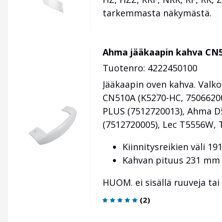
tarkemmasta näkymästä.
Ahma jääkaapin kahva CN
Tuotenro: 4222450100
Jääkaapin oven kahva. Valk
CN510A (K5270-HC, 7506620
PLUS (7512720013), Ahma D
(7512720005), Lec T5556W, 
Kiinnitysreikien väli 1
Kahvan pituus 231 mm
HUOM. ei sisällä ruuveja tai 
(
2
)