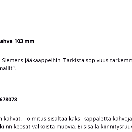
kahva 103 mm
 Siemens jääkaappeihin. Tarkista sopivuus tarkem
allit".
0678078
 kahvat. Toimitus sisältää kaksi kappaletta kahvoja
innikeosat valkoista muovia. Ei sisällä kiinnitysruuv