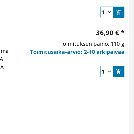
36,90
€
*
Toimituksen paino: 110 g
Ahma
Toimitusaika-arvio: 2-10 arkipäivää
0A
0A