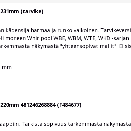
 231mm (tarvike)
n kädensija harmaa ja runko valkoinen. Tarvikevers
pii moneen Whirlpool WBE, WBM, WTE, WKD -sarjan
tarkemmasta näkymästä "yhteensopivat mallit". Ei sis
00 mm
 220mm 481246268884 (F484677)
kaappiin. Tarkista sopivuus tarkemmasta näkymästä