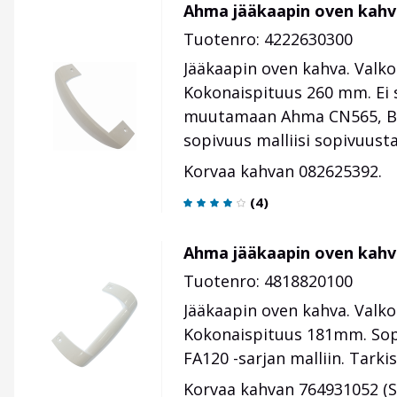
Ahma jääkaapin oven kahv
Tuotenro: 4222630300
Jääkaapin oven kahva. Valko
Kokonaispituus 260 mm. Ei si
muutamaan Ahma CN565, Bek
sopivuus malliisi sopivuust
Korvaa kahvan 082625392.
(
4
)
Ahma jääkaapin oven kah
Tuotenro: 4818820100
Jääkaapin oven kahva. Valko
Kokonaispituus 181mm. So
FA120 -sarjan malliin. Tarki
Korvaa kahvan 764931052 (