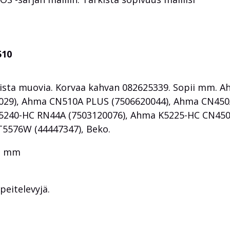
510
oista muovia. Korvaa kahvan 082625339. Sopii mm. 
029), Ahma CN510A PLUS (7506620044), Ahma CN45
5240-HC RN44A (7503120076), Ahma K5225-HC CN45
T5576W (44447347), Beko.
91 mm
peitelevyjä.