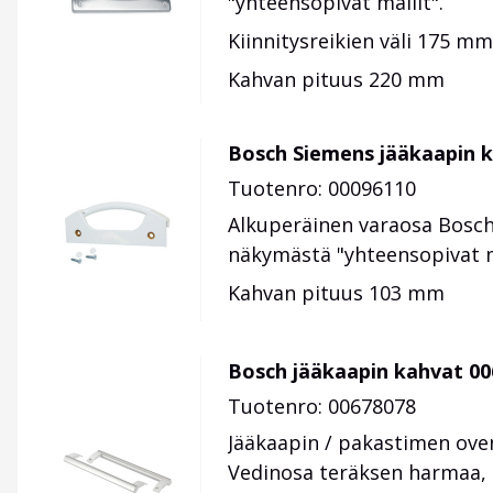
"yhteensopivat mallit".
Kiinnitysreikien väli 175 mm
Kahvan pituus 220 mm
Bosch Siemens jääkaapin 
Tuotenro: 00096110
Alkuperäinen varaosa Bosch
näkymästä "yhteensopivat m
Kahvan pituus 103 mm
Bosch jääkaapin kahvat 0
Tuotenro: 00678078
Jääkaapin / pakastimen oven
Vedinosa teräksen harmaa, ki