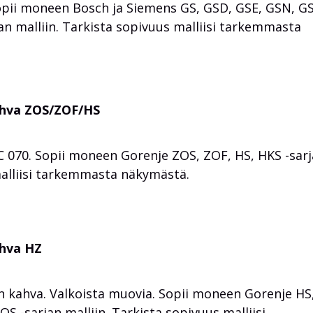
opii moneen Bosch ja Siemens GS, GSD, GSE, GSN, G
jan malliin. Tarkista sopivuus malliisi tarkemmasta
ahva ZOS/ZOF/HS
 070. Sopii moneen Gorenje ZOS, ZOF, HS, HKS -sar
malliisi tarkemmasta näkymästä.
ahva HZ
n kahva. Valkoista muovia. Sopii moneen Gorenje HS
OS -sarjan malliin. Tarkista sopivuus malliisi