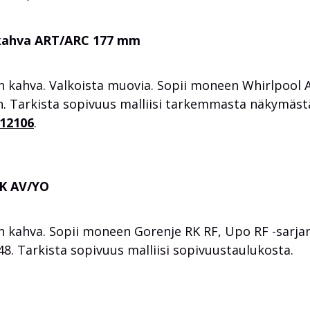
 kahva ART/ARC 177 mm
n kahva. Valkoista muovia. Sopii moneen Whirlpool 
in. Tarkista sopivuus malliisi tarkemmasta näkymäst
912106
.
RK AV/YO
n kahva. Sopii moneen Gorenje RK RF, Upo RF -sarja
48. Tarkista sopivuus malliisi sopivuustaulukosta.