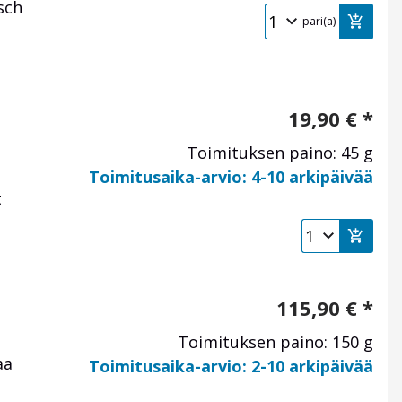
sch
pari(a)
19,90
€
*
Toimituksen paino: 45 g
Toimitusaika-arvio: 4-10 arkipäivää
t
115,90
€
*
Toimituksen paino: 150 g
aa
Toimitusaika-arvio: 2-10 arkipäivää