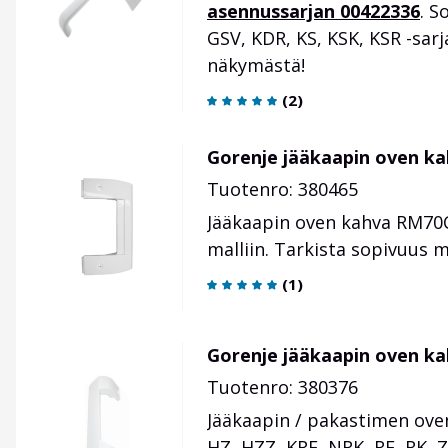
asennussarjan 00422336
. S
GSV, KDR, KS, KSK, KSR -sar
näkymästä!
(
2
)
Gorenje jääkaapin oven k
Tuotenro: 380465
Jääkaapin oven kahva RM70C
malliin. Tarkista sopivuus 
(
1
)
Gorenje jääkaapin oven k
Tuotenro: 380376
Jääkaapin / pakastimen ove
HZ, HZZ, KRF, NRK, RF, RK, Z