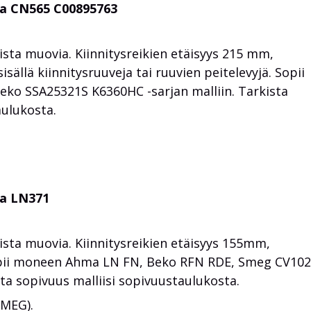
a CN565 C00895763
ista muovia. Kiinnitysreikien etäisyys 215 mm,
sällä kiinnitysruuveja tai ruuvien peitelevyjä. Sopii
o SSA25321S K6360HC -sarjan malliin. Tarkista
aulukosta.
va LN371
ista muovia. Kiinnitysreikien etäisyys 155mm,
pii moneen Ahma LN FN, Beko RFN RDE, Smeg CV102
sta sopivuus malliisi sopivuustaulukosta.
SMEG).