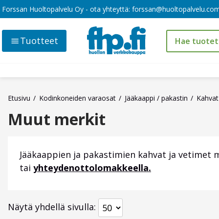
Forssan Huoltopalvelu Oy - ota yhteyttä:
forssan@huoltopalvelu.co
Tuotteet
Etusivu
Kodinkoneiden varaosat
Jääkaappi / pakastin
Kahvat
Muut merkit
Jääkaappien ja pakastimien kahvat ja vetimet mm
tai
yhteydenottolomakkeella.
Näytä yhdellä sivulla