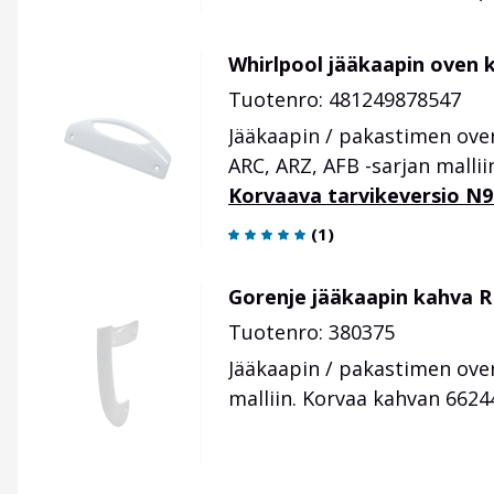
Whirlpool jääkaapin oven
Tuotenro: 481249878547
Jääkaapin / pakastimen ove
ARC, ARZ, AFB -sarjan malli
Korvaava tarvikeversio N
(
1
)
Gorenje jääkaapin kahva 
Tuotenro: 380375
Jääkaapin / pakastimen ove
malliin. Korvaa kahvan 6624