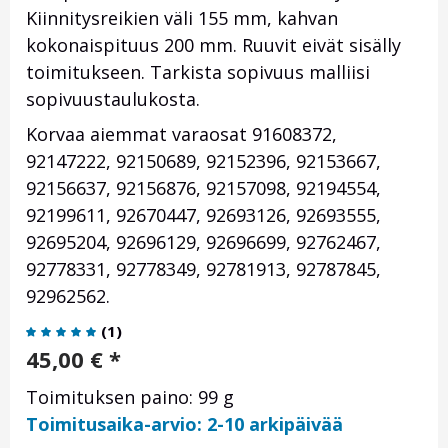
Kiinnitysreikien väli 155 mm, kahvan
kokonaispituus 200 mm. Ruuvit eivät sisälly
toimitukseen. Tarkista sopivuus malliisi
sopivuustaulukosta.
Korvaa aiemmat varaosat 91608372,
92147222, 92150689, 92152396, 92153667,
92156637, 92156876, 92157098, 92194554,
92199611, 92670447, 92693126, 92693555,
92695204, 92696129, 92696699, 92762467,
92778331, 92778349, 92781913, 92787845,
92962562.
(
1
)
45,00
€
*
Toimituksen paino: 99 g
Toimitusaika-arvio: 2-10 arkipäivää