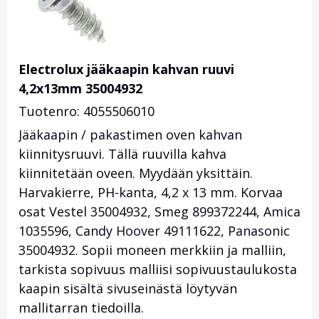
Electrolux jääkaapin kahvan ruuvi
4,2x13mm 35004932
Tuotenro: 4055506010
Jääkaapin / pakastimen oven kahvan
kiinnitysruuvi. Tällä ruuvilla kahva
kiinnitetään oveen. Myydään yksittäin.
Harvakierre, PH-kanta, 4,2 x 13 mm. Korvaa
osat Vestel 35004932, Smeg 899372244, Amica
1035596, Candy Hoover 49111622, Panasonic
35004932. Sopii moneen merkkiin ja malliin,
tarkista sopivuus malliisi sopivuustaulukosta
kaapin sisältä sivuseinästä löytyvän
mallitarran tiedoilla.