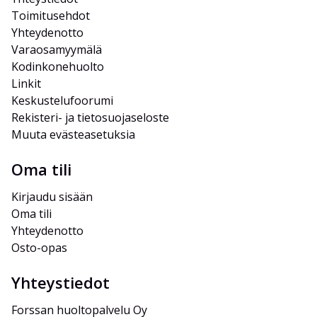
Toimitusehdot
Yhteydenotto
Varaosamyymälä
Kodinkonehuolto
Linkit
Keskustelufoorumi
Rekisteri- ja tietosuojaseloste
Muuta evästeasetuksia
Oma tili
Kirjaudu sisään
Oma tili
Yhteydenotto
Osto-opas
Yhteystiedot
Forssan huoltopalvelu Oy