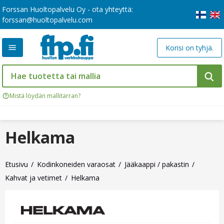
Forssan Huoltopalvelu Oy - ota yhteyttä:
forssan@huoltopalvelu.com
Korisi on tyhjä.
Mistä löydän mallitarran?
Helkama
Etusivu
Kodinkoneiden varaosat
Jääkaappi / pakastin
Kahvat ja vetimet
Helkama