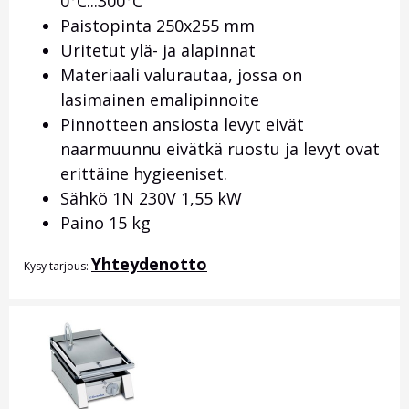
0
°C...300
°C
Paistopinta 250x255 mm
Uritetut ylä- ja alapinnat
Materiaali valurautaa, jossa on
lasimainen emalipinnoite
Pinnotteen ansiosta levyt eivät
naarmuunnu eivätkä ruostu ja levyt ovat
erittäine hygieeniset.
Sähkö 1N 230V 1,55 kW
Paino 15 kg
Yhteydenotto
Kysy tarjous: