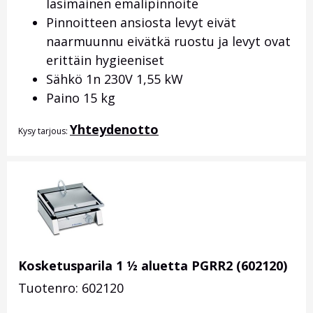
lasimainen emalipinnoite
Pinnoitteen ansiosta levyt eivät
naarmuunnu eivätkä ruostu ja levyt ovat
erittäin hygieeniset
Sähkö 1n 230V 1,55 kW
Paino 15 kg
Yhteydenotto
Kysy tarjous:
Kosketusparila 1 ½ aluetta PGRR2 (602120)
Tuotenro: 602120