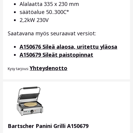
Alalaatta 335 x 230 mm
säätöalue 50..300C°
2,2kW 230V
Saatavana myös seuraavat versiot:
A150676 Sileä alaosa, uritettu yläosa
A150679 Sileät paistopinnat
Yhteydenotto
Kysy tarjous:
Bartscher Panini Grilli A150679