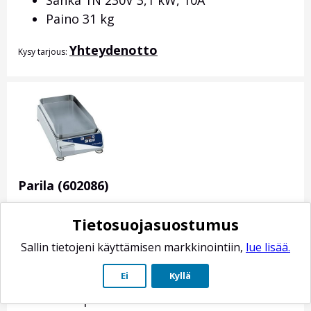
Sähkä 1N 230V 3,1 kW, 10A
Paino 31 kg
Yhteydenotto
Kysy tarjous:
Parila (602086)
Tuotenro: 602086
Tietosuojasuostumus
Ulkomitat 325x600x180 mm
Sallin tietojeni käyttämisen markkinointiin,
lue lisää.
Hipaisunäppäimet
Ei
Kyllä
Lämpötilansäätö 40°C...265°C
Paistopinta on kromattua terästä