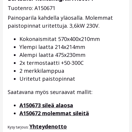
Tuotenro: A150671
Painoparila kahdella yläosalla. Molemmat
paistopinnat uritettuja. 3,6kW 230V.
Kokonaismitat 570x400x210mm
Ylempi laatta 214x214mm
Alempi laatta 475x230mm
2x termostaatti +50-300C
2 merkkilamppua
Uritetut paistopinnat
Saatavana myös seuraavat mallit:
A150673 sileä alaosa
A150672 molemmat sileitä
Yhteydenotto
Kysy tarjous: