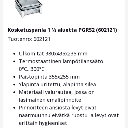
Kosketusparila 1 ½ aluetta PGRS2 (602121)
Tuotenro: 602121
Ulkomitat 380x435x235 mm
Termostaattinen lämpötilansäätö
0°C...300°C
Paistopinta 355x255 mm
Yläpinta uritettu, alapinta sileä
Materiaali valurautaa, jossa on
lasimainen emalipinnoite
Pinnoitteen ansiosta levyt eivät
naarmuunnu eivätkä ruostu ja levyt ovat
erittäin hygieeniset