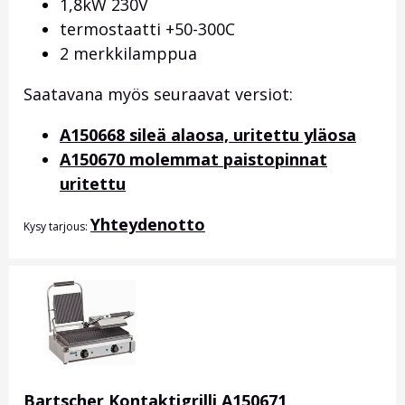
1,8kW 230V
termostaatti +50-300C
2 merkkilamppua
Saatavana myös seuraavat versiot:
A150668 sileä alaosa, uritettu yläosa
A150670 molemmat paistopinnat
uritettu
Yhteydenotto
Kysy tarjous:
Bartscher Kontaktigrilli A150671