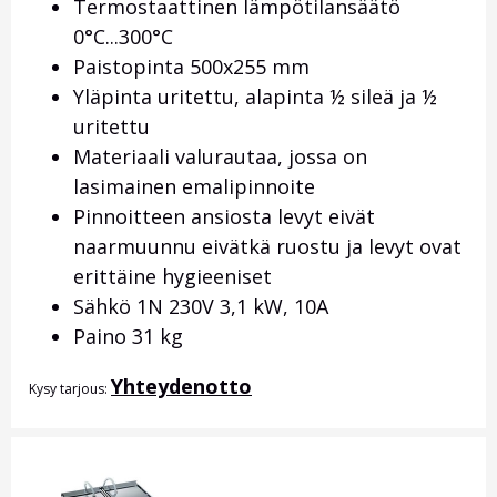
Termostaattinen lämpötilansäätö
0°C...300°C
Paistopinta 500x255 mm
Yläpinta uritettu, alapinta ½ sileä ja ½
uritettu
Materiaali valurautaa, jossa on
lasimainen emalipinnoite
Pinnoitteen ansiosta levyt eivät
naarmuunnu eivätkä ruostu ja levyt ovat
erittäine hygieeniset
Sähkö 1N 230V 3,1 kW, 10A
Paino 31 kg
Yhteydenotto
Kysy tarjous: