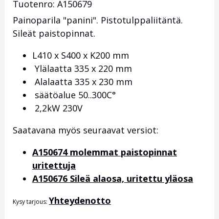
Tuotenro: A150679
Painoparila "panini". Pistotulppaliitäntä.
Sileät paistopinnat.
L410 x S400 x K200 mm
Ylälaatta 335 x 220 mm
Alalaatta 335 x 230 mm
säätöalue 50..300C°
2,2kW 230V
Saatavana myös seuraavat versiot:
A150674 molemmat paistopinnat
uritettuja
A150676 Sileä alaosa, uritettu yläosa
Yhteydenotto
Kysy tarjous: