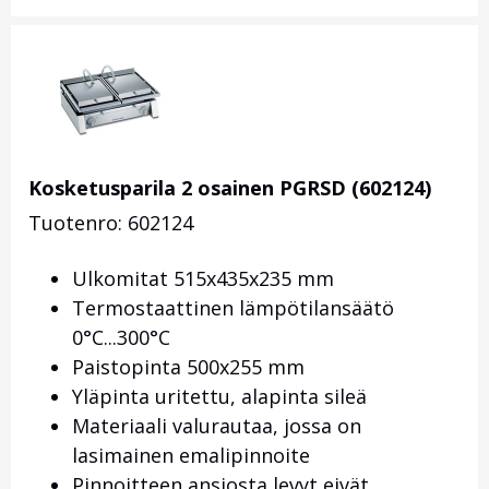
Kosketusparila 2 osainen PGRSD (602124)
Tuotenro: 602124
Ulkomitat 515x435x235 mm
Termostaattinen lämpötilansäätö
0°C...300°C
Paistopinta 500x255 mm
Yläpinta uritettu, alapinta sileä
Materiaali valurautaa, jossa on
lasimainen emalipinnoite
Pinnoitteen ansiosta levyt eivät