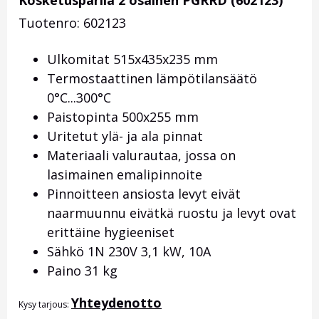
Kosketusparila 2 osainen PGRRD (602123)
Tuotenro: 602123
Ulkomitat 515x435x235 mm
Termostaattinen lämpötilansäätö
0°C...300°C
Paistopinta 500x255 mm
Uritetut ylä- ja ala pinnat
Materiaali valurautaa, jossa on
lasimainen emalipinnoite
Pinnoitteen ansiosta levyt eivät
naarmuunnu eivätkä ruostu ja levyt ovat
erittäine hygieeniset
Sähkö 1N 230V 3,1 kW, 10A
Paino 31 kg
Yhteydenotto
Kysy tarjous: