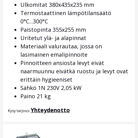
Ulkomitat 380x435x235 mm
Termostaattinen lämpötilansäätö
0°C...300°C
Paistopinta 355x255 mm
Uritetut ylä- ja alapinnat
Materiaali valurautaa, jossa on
lasimainen emalipinnoite
Pinnoitteen ansiosta levyt eivät
naarmuunnu eivätkä ruostu ja levyt ovat
erittäin hygieeniset
Sähkö 1N 230V 2,05 kW
Paino 21 kg
Yhteydenotto
Kysy tarjous: