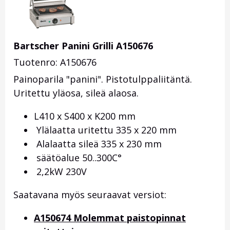
Bartscher Panini Grilli A150676
Tuotenro: A150676
Painoparila "panini". Pistotulppaliitäntä.
Uritettu yläosa, sileä alaosa.
L410 x S400 x K200 mm
Ylälaatta uritettu 335 x 220 mm
Alalaatta sileä 335 x 230 mm
säätöalue 50..300C°
2,2kW 230V
Saatavana myös seuraavat versiot:
A150674 Molemmat paistopinnat