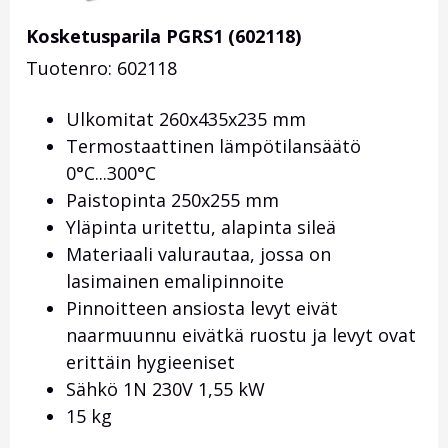
Kosketusparila PGRS1 (602118)
Tuotenro: 602118
Ulkomitat 260x435x235 mm
Termostaattinen lämpötilansäätö
0°C...300°C
Paistopinta 250x255 mm
Yläpinta uritettu, alapinta sileä
Materiaali valurautaa, jossa on
lasimainen emalipinnoite
Pinnoitteen ansiosta levyt eivät
naarmuunnu eivätkä ruostu ja levyt ovat
erittäin hygieeniset
Sähkö 1N 230V 1,55 kW
15 kg