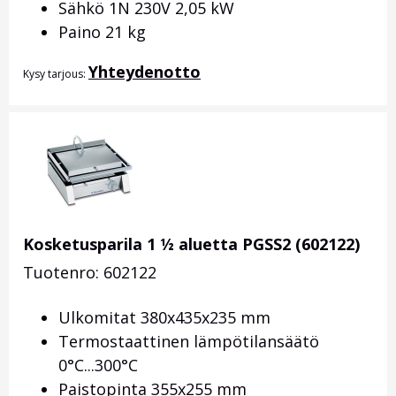
Sähkö 1N 230V 2,05 kW
Paino 21 kg
Yhteydenotto
Kysy tarjous:
Kosketusparila 1 ½ aluetta PGSS2 (602122)
Tuotenro: 602122
Ulkomitat 380x435x235 mm
Termostaattinen lämpötilansäätö
0°C...300°C
Paistopinta 355x255 mm