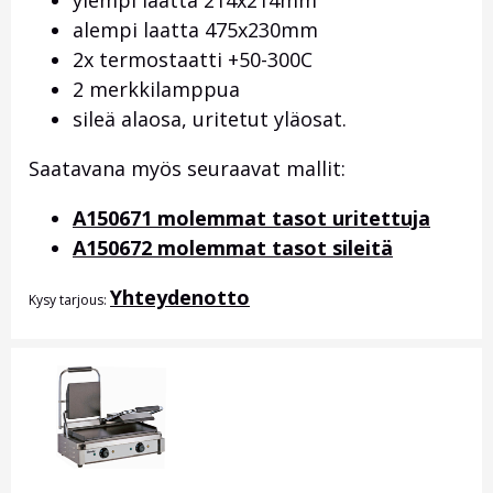
ylempi laatta 214x214mm
alempi laatta 475x230mm
2x termostaatti +50-300C
2 merkkilamppua
sileä alaosa, uritetut yläosat.
Saatavana myös seuraavat mallit:
A150671 molemmat tasot uritettuja
A150672 molemmat tasot sileitä
Yhteydenotto
Kysy tarjous: