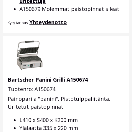
uritettuja
A150679 Molemmat paistopinnat sileät
Yhteydenotto
Kysy tarjous:
Bartscher Panini Grilli A150674
Tuotenro: A150674
Painoparila "panini". Pistotulppaliitäntä.
Uritetut paistopinnat.
L410 x S400 x K200 mm
Ylälaatta 335 x 220 mm