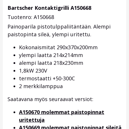
Bartscher Kontaktigrilli A150668
Tuotenro: A150668
Painoparila pistotulppaliitäntään. Alempi
paistopinta sileä, ylempi uritettu.
Kokonaismitat 290x370x200mm
ylempi laatta 214x214mm
alempi laatta 218x230mm
1,8kW 230V
termostaatti +50-300C
2 merkkilamppua
Saatavana myös seuraavat versiot:
A150670 molemmat paistopinnat
uritettuja
A150669 molemmat paistopinnat sileitä