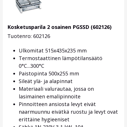
Kosketusparila 2 osainen PGSSD (602126)
Tuotenro: 602126
Ulkomitat 515x435x235 mm
Termostaattinen lämpötilansäätö
0°C...300°C
Paistopinta 500x255 mm
Sileät ylä- ja alapinnat
Materiaali valurautaa, jossa on
lasimainen emalipinnoite
Pinnoitteen ansiosta levyt eivät
naarmuunnu eivätkä ruostu ja levyt ovat
erittäine hygieeniset