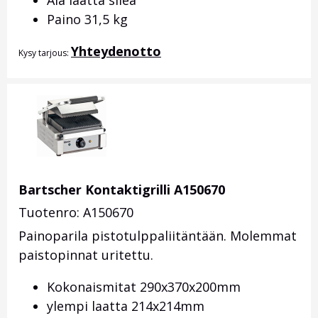
Ala laatta sileä
Paino 31,5 kg
Yhteydenotto
Kysy tarjous:
Bartscher Kontaktigrilli A150670
Tuotenro: A150670
Painoparila pistotulppaliitäntään. Molemmat
paistopinnat uritettu.
Kokonaismitat 290x370x200mm
ylempi laatta 214x214mm