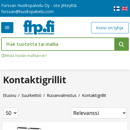
Forssan Huoltopalvelu Oy - ota yhteyttä:
forssan@huoltopalvelu.com
Korisi on tyhjä.
Mistä löydän mallitarran?
Kontaktigrillit
Etusivu
Suurkeittiö
Ruoanvalmistus
Kontaktigrillit