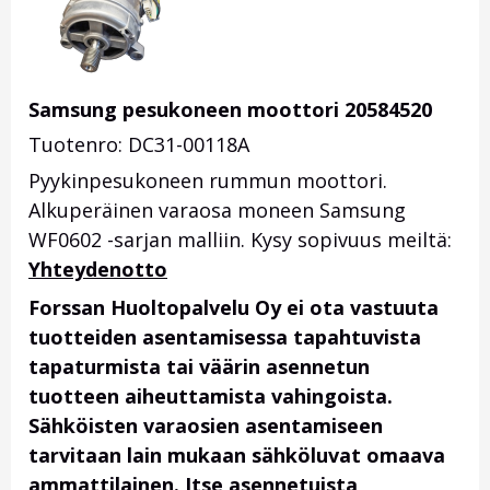
Samsung pesukoneen moottori 20584520
Tuotenro: DC31-00118A
Pyykinpesukoneen rummun moottori.
Alkuperäinen varaosa moneen Samsung
WF0602 -sarjan malliin. Kysy sopivuus meiltä:
Yhteydenotto
Forssan Huoltopalvelu Oy ei ota vastuuta
tuotteiden asentamisessa tapahtuvista
tapaturmista tai väärin asennetun
tuotteen aiheuttamista vahingoista.
Sähköisten varaosien asentamiseen
tarvitaan lain mukaan sähköluvat omaava
ammattilainen. Itse asennetuista