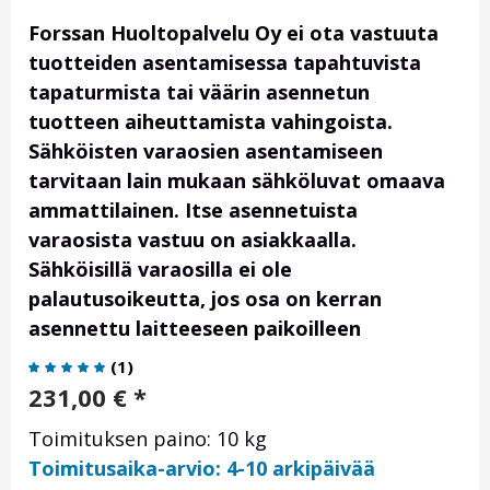
Forssan Huoltopalvelu Oy ei ota vastuuta
tuotteiden asentamisessa tapahtuvista
tapaturmista tai väärin asennetun
tuotteen aiheuttamista vahingoista.
Sähköisten varaosien asentamiseen
tarvitaan lain mukaan sähköluvat omaava
ammattilainen. Itse asennetuista
varaosista vastuu on asiakkaalla.
Sähköisillä varaosilla ei ole
palautusoikeutta, jos osa on kerran
asennettu laitteeseen paikoilleen
(
1
)
231,00
€
*
Toimituksen paino: 10 kg
Toimitusaika-arvio: 4-10 arkipäivää