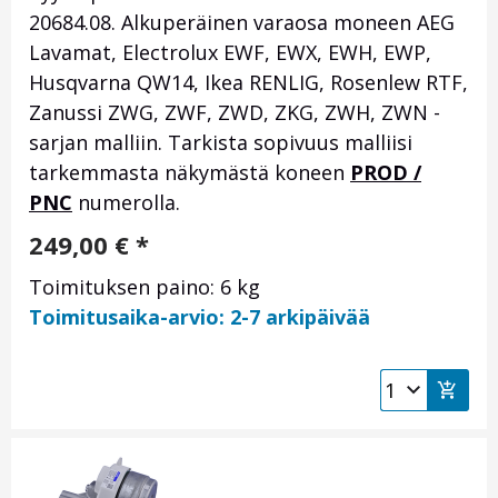
20684.08. Alkuperäinen varaosa moneen AEG
Lavamat, Electrolux EWF, EWX, EWH, EWP,
Husqvarna QW14, Ikea RENLIG, Rosenlew RTF,
Zanussi ZWG, ZWF, ZWD, ZKG, ZWH, ZWN -
sarjan malliin. Tarkista sopivuus malliisi
tarkemmasta näkymästä koneen
PROD /
PNC
numerolla.
249,00
€
*
Toimituksen paino: 6 kg
Toimitusaika-arvio: 2-7 arkipäivää