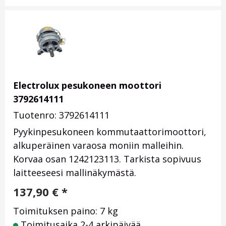
Electrolux pesukoneen moottori
3792614111
Tuotenro: 3792614111
Pyykinpesukoneen kommutaattorimoottori,
alkuperäinen varaosa moniin malleihin.
Korvaa osan 1242123113. Tarkista sopivuus
laitteeseesi mallinäkymästä.
137,90
€
*
Toimituksen paino: 7 kg
Toimitusaika 2-4 arkipäivää.