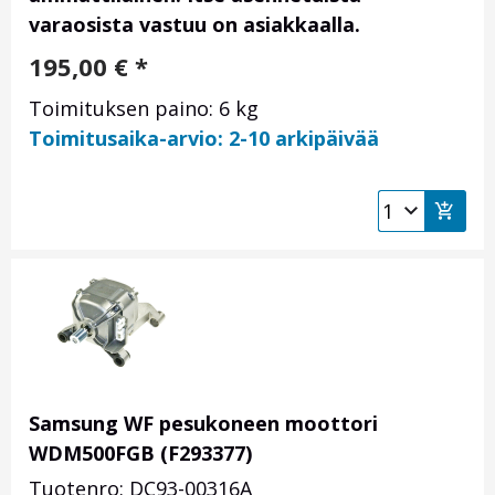
varaosista vastuu on asiakkaalla.
195,00
€
*
Toimituksen paino: 6 kg
Toimitusaika-arvio: 2-10 arkipäivää
Samsung WF pesukoneen moottori
WDM500FGB (F293377)
Tuotenro: DC93-00316A