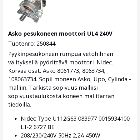
Asko pesukoneen moottori UL4 240V
Tuotenro: 250844
Pyykinpesukoneen rumpua vetohihnan
välityksellä pyörittävä moottori. Nidec.
Korvaa osat: Asko 8061773, 8063734,
108063734. Sopii moneen Asko, Upo, Cylinda -
malliin. Tarkista sopivuus malliisi
sopivuustaulukosta koneen mallitarran
tiedoilla.
Nidec Type U112G63 083977 0015934100
L1-2 6727 BE
208/230/240V 50Hz 2,2A 450W