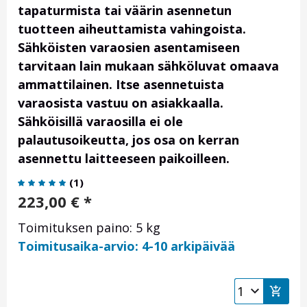
tapaturmista tai väärin asennetun
tuotteen aiheuttamista vahingoista.
Sähköisten varaosien asentamiseen
tarvitaan lain mukaan sähköluvat omaava
ammattilainen. Itse asennetuista
varaosista vastuu on asiakkaalla.
Sähköisillä varaosilla ei ole
palautusoikeutta, jos osa on kerran
asennettu laitteeseen paikoilleen.
(
1
)
223,00
€
*
Toimituksen paino: 5 kg
Toimitusaika-arvio: 4-10 arkipäivää