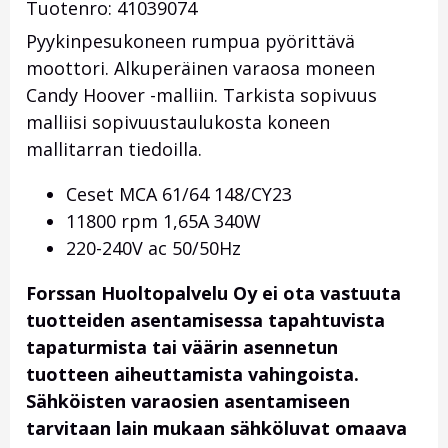
Tuotenro: 41039074
Pyykinpesukoneen rumpua pyörittävä
moottori. Alkuperäinen varaosa moneen
Candy Hoover -malliin. Tarkista sopivuus
malliisi sopivuustaulukosta koneen
mallitarran tiedoilla.
Ceset MCA 61/64 148/CY23
11800 rpm 1,65A 340W
220-240V ac 50/50Hz
Forssan Huoltopalvelu Oy ei ota vastuuta
tuotteiden asentamisessa tapahtuvista
tapaturmista tai väärin asennetun
tuotteen aiheuttamista vahingoista.
Sähköisten varaosien asentamiseen
tarvitaan lain mukaan sähköluvat omaava