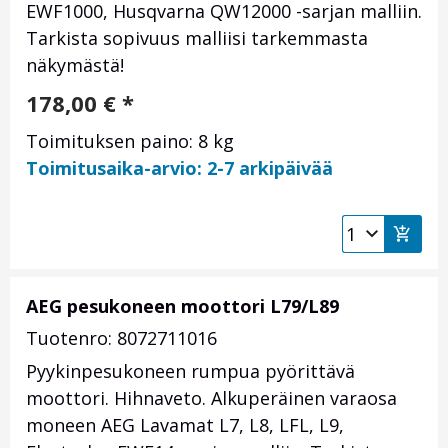
EWF1000, Husqvarna QW12000 -sarjan malliin.
Tarkista sopivuus malliisi tarkemmasta
näkymästä!
178,00
€
*
Toimituksen paino: 8 kg
Toimitusaika-arvio: 2-7 arkipäivää
AEG pesukoneen moottori L79/L89
Tuotenro: 8072711016
Pyykinpesukoneen rumpua pyörittävä
moottori. Hihnaveto. Alkuperäinen varaosa
moneen AEG Lavamat L7, L8, LFL, L9,