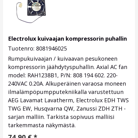
Electrolux kuivaajan kompressorin puhallin
Tuotenro: 8081946025
Rumpukuivaajan / kuivaavan pesukoneen
kompressorin jäähdytyspuhallin. Axial AC fan
model: RAH1238B1, P/N: 808 194 602. 220-
240VAC 0.20A. Alkuperäinen varaosa moneen
ilmalämpöpumpputekniikalla varustettuun
AEG Lavamat Lavatherm, Electrolux EDH TWS
TWG EW, Husqvarna QW, Zanussi ZDH ZTH -
sarjan malliin. Tarkista sopivuus malliisi
tarkemmasta näkymästä.
74,90
€
*