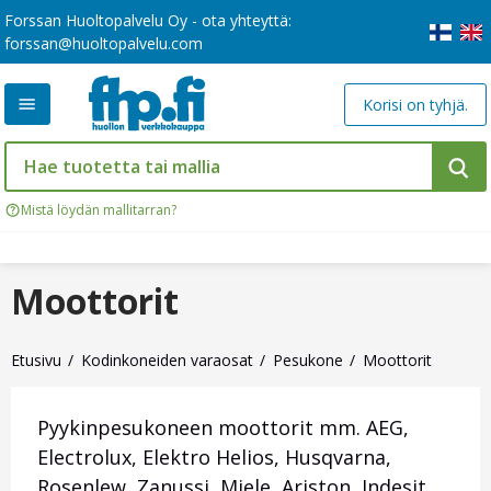
Forssan Huoltopalvelu Oy - ota yhteyttä:
forssan@huoltopalvelu.com
Korisi on tyhjä.
Mistä löydän mallitarran?
Moottorit
Etusivu
Kodinkoneiden varaosat
Pesukone
Moottorit
Pyykinpesukoneen moottorit mm. AEG,
Electrolux, Elektro Helios, Husqvarna,
Rosenlew, Zanussi, Miele, Ariston, Indesit,