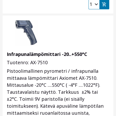
Infrapunalämpömittari -20..+550°C
Tuotenro: AX-7510
Pistoolimallinen pyrometri / infrapunalla
mittaava lämpömittari Axiomet AX-7510.
Mittausalue -20°C ....550°C ( -4°F ....1022°F).
Taustavalaistu näyttö. Tarkkuus ±2% tai
±2°C. Toimii 9V paristolla (ei sisälly
toimitukseen). Kätevä apuväline lämpötilan
mittaamiseksi ruoanlaitossa uunista,