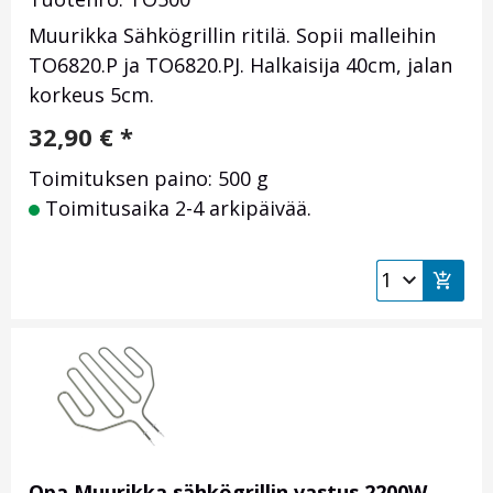
Muurikka Sähkögrillin ritilä. Sopii malleihin
TO6820.P ja TO6820.PJ. Halkaisija 40cm, jalan
korkeus 5cm.
32,90
€
*
Toimituksen paino: 500 g
Toimitusaika 2-4 arkipäivää.
Opa Muurikka sähkögrillin vastus 2200W