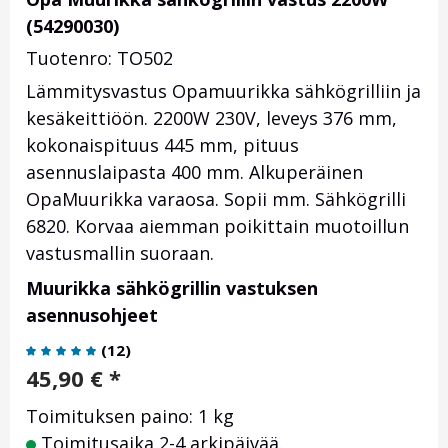
(54290030)
Tuotenro: TO502
Lämmitysvastus Opamuurikka sähkögrilliin ja
kesäkeittiöön. 2200W 230V, leveys 376 mm,
kokonaispituus 445 mm, pituus
asennuslaipasta 400 mm. Alkuperäinen
OpaMuurikka varaosa. Sopii mm. Sähkögrilli
6820. Korvaa aiemman poikittain muotoillun
vastusmallin suoraan.
Muurikka sähkögrillin vastuksen
asennusohjeet
(
12
)
45,90
€
*
Toimituksen paino: 1 kg
Toimitusaika 2-4 arkipäivää.