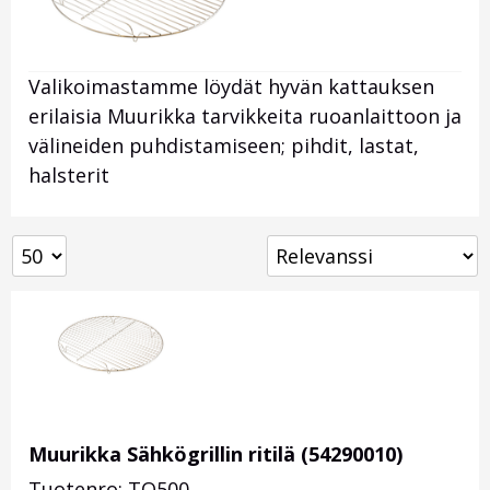
Valikoimastamme löydät hyvän kattauksen
erilaisia Muurikka tarvikkeita ruoanlaittoon ja
välineiden puhdistamiseen; pihdit, lastat,
halsterit
Muurikka Sähkögrillin ritilä (54290010)
Tuotenro: TO500