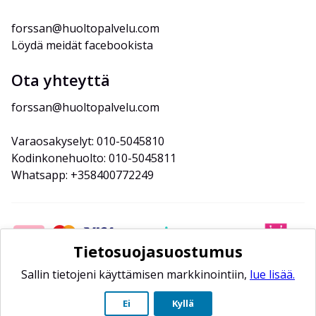
forssan@huoltopalvelu.com
Löydä meidät facebookista
Ota yhteyttä
forssan@huoltopalvelu.com
Varaosakyselyt: 010-5045810
Kodinkonehuolto: 010-5045811
Whatsapp: +358400772249
Tietosuojasuostumus
Sallin tietojeni käyttämisen markkinointiin,
lue lisää.
Ei
Kyllä