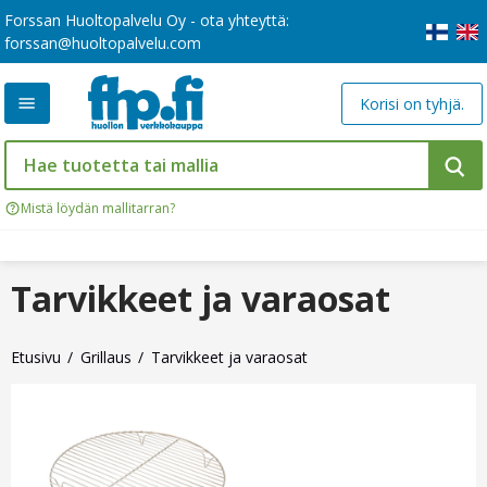
Forssan Huoltopalvelu Oy - ota yhteyttä:
forssan@huoltopalvelu.com
Korisi on tyhjä.
Mistä löydän mallitarran?
Tarvikkeet ja varaosat
Etusivu
Grillaus
Tarvikkeet ja varaosat