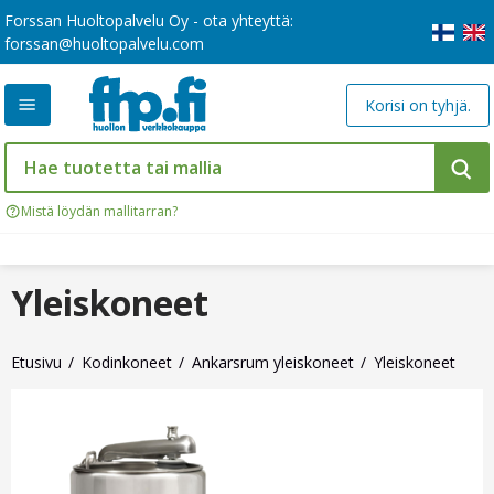
Forssan Huoltopalvelu Oy - ota yhteyttä:
forssan@huoltopalvelu.com
Korisi on tyhjä.
Mistä löydän mallitarran?
Yleiskoneet
Etusivu
Kodinkoneet
Ankarsrum yleiskoneet
Yleiskoneet