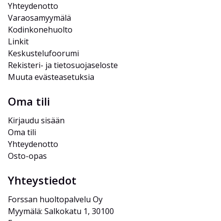
Yhteydenotto
Varaosamyymälä
Kodinkonehuolto
Linkit
Keskustelufoorumi
Rekisteri- ja tietosuojaseloste
Muuta evästeasetuksia
Oma tili
Kirjaudu sisään
Oma tili
Yhteydenotto
Osto-opas
Yhteystiedot
Forssan huoltopalvelu Oy
Myymälä: Salkokatu 1, 30100 