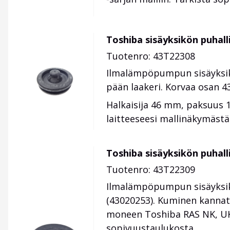
Toshiba sisäyksikön puhalli
Tuotenro: 43T22308
Ilmalämpöpumpun sisäyksik
pään laakeri. Korvaa osan 4
Halkaisija 46 mm, paksuus 
laitteeseesi mallinäkymästä
Toshiba sisäyksikön puhall
Tuotenro: 43T22309
Ilmalämpöpumpun sisäyksik
(
43020253). Kuminen kannati
moneen Toshiba RAS NK, UK, 
sopivuustaulukosta.