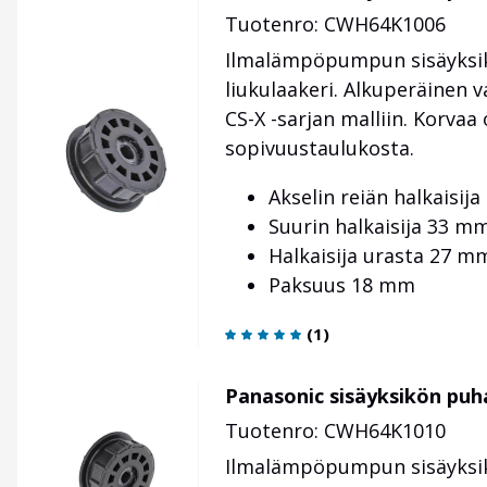
Tuotenro: CWH64K1006
Ilmalämpöpumpun sisäyksikö
liukulaakeri. Alkuperäinen 
CS-X -sarjan malliin. Korva
sopivuustaulukosta.
Akselin reiän halkaisij
Suurin halkaisija 33 m
Halkaisija urasta 27 m
Paksuus 18 mm
(
1
)
Panasonic sisäyksikön puh
Tuotenro: CWH64K1010
Ilmalämpöpumpun sisäyksik