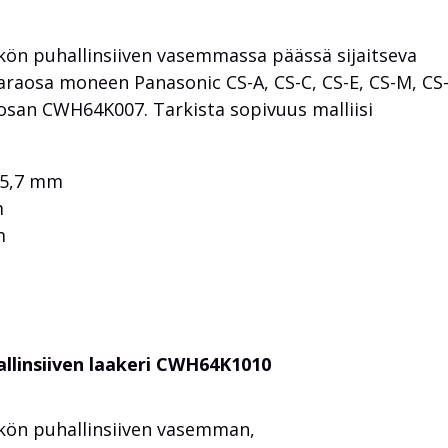
n puhallinsiiven vasemmassa päässä sijaitseva
varaosa moneen Panasonic CS-A, CS-C, CS-E, CS-M, CS-
a osan CWH64K007. Tarkista sopivuus malliisi
a 5,7 mm
m
m
allinsiiven laakeri CWH64K1010
ön puhallinsiiven vasemman,