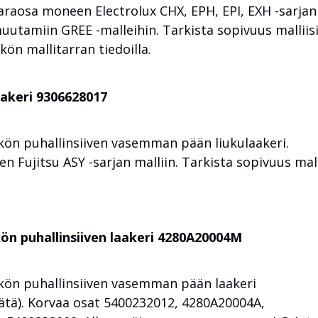
varaosa moneen Electrolux CHX, EPH, EPI, EXH -sarjan
uutamiin GREE -malleihin. Tarkista sopivuus malliis
ön mallitarran tiedoilla.
aakeri 9306628017
n puhallinsiiven vasemman pään liukulaakeri.
 Fujitsu ASY -sarjan malliin. Tarkista sopivuus mall
n puhallinsiiven laakeri 4280A20004M
ön puhallinsiiven vasemman pään laakeri
ätä). Korvaa osat 5400232012, 4280A20004A,