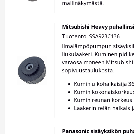
mallinäkymästä.
Mitsubishi Heavy puhallins
Tuotenro: SSA923C136
Ilmalämpöpumpun sisäyksikö
liukulaakeri. Kuminen pidike
varaosa moneen Mitsubishi H
sopivuustaulukosta.
Kumin ulkohalkaisija 
Kumin kokonaiskorkeu
Kumin reunan korkeus
Laakerin reiän halkaisi
Panasonic sisäyksikön puh