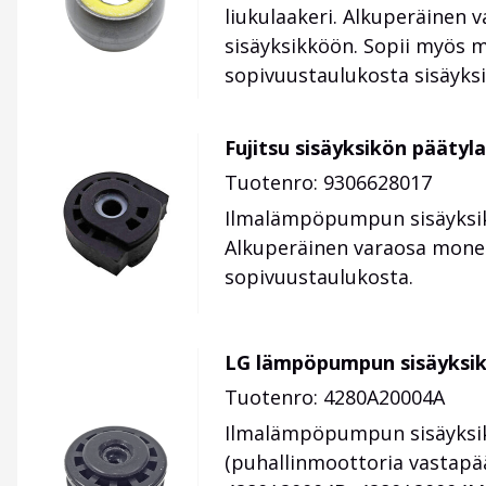
liukulaakeri. Alkuperäinen 
sisäyksikköön. Sopii myös m
sopivuustaulukosta sisäyksik
Fujitsu sisäyksikön päätyl
Tuotenro: 9306628017
Ilmalämpöpumpun sisäyksikö
Alkuperäinen varaosa moneen
sopivuustaulukosta.
LG lämpöpumpun sisäyksikö
Tuotenro: 4280A20004A
Ilmalämpöpumpun sisäyksik
(puhallinmoottoria vastapä