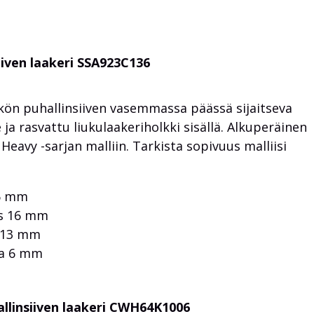
iiven laakeri SSA923C136
n puhallinsiiven vasemmassa päässä sijaitseva
 ja rasvattu liukulaakeriholkki sisällä. Alkuperäinen
eavy -sarjan malliin. Tarkista sopivuus malliisi
36 mm
s 16 mm
 13 mm
ja 6 mm
allinsiiven laakeri CWH64K1006