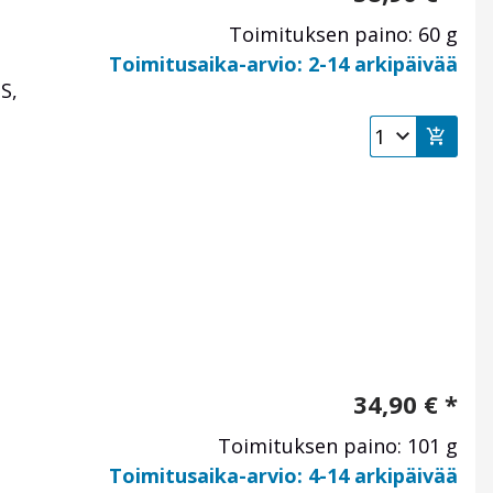
Toimituksen paino: 60 g
Toimitusaika-arvio: 2-14 arkipäivää
S,
34,90
€
*
Toimituksen paino: 101 g
Toimitusaika-arvio: 4-14 arkipäivää