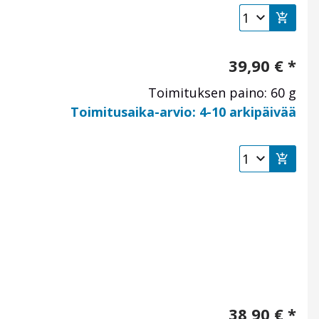
39,90
€
*
Toimituksen paino: 60 g
Toimitusaika-arvio: 4-10 arkipäivää
38,90
€
*