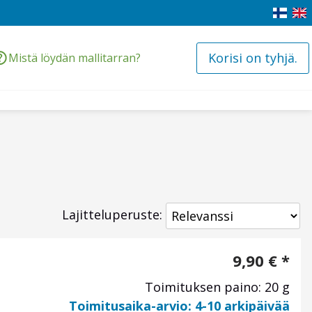
Korisi on tyhjä.
Mistä löydän mallitarran?
Lajitteluperuste:
9,90
€
*
Toimituksen paino: 20 g
Toimitusaika-arvio: 4-10 arkipäivää