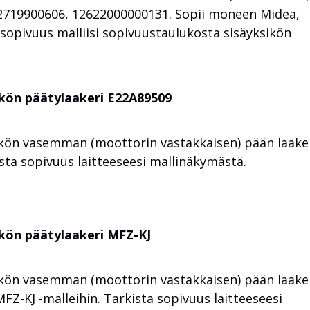
2719900606, 12622000000131. Sopii moneen Midea,
a sopivuus malliisi sopivuustaulukosta sisäyksikön
sikön päätylaakeri E22A89509
ön vasemman (moottorin vastakkaisen) pään laaker
sta sopivuus laitteeseesi mallinäkymästä.
sikön päätylaakeri MFZ-KJ
ön vasemman (moottorin vastakkaisen) pään laaker
Z-KJ -malleihin. Tarkista sopivuus laitteeseesi