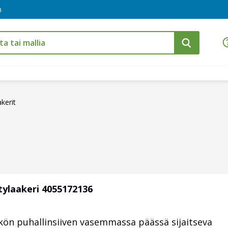
m
kerit
tylaakeri 4055172136
n puhallinsiiven vasemmassa päässä sijaitseva