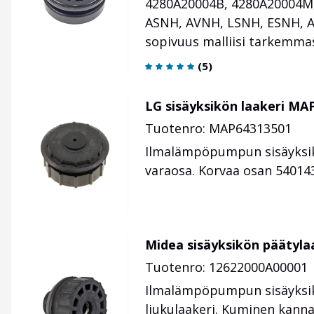
4280A20004B, 4280A20004M,
ASNH, AVNH, LSNH, ESNH, A
sopivuus malliisi tarkemma
(
5
)
LG sisäyksikön laakeri MA
Tuotenro: MAP64313501
Ilmalämpöpumpun sisäyksik
varaosa. Korvaa osan 540143
Midea sisäyksikön päätyla
Tuotenro: 12622000A00001
Ilmalämpöpumpun sisäyksikö
liukulaakeri. Kuminen kanna