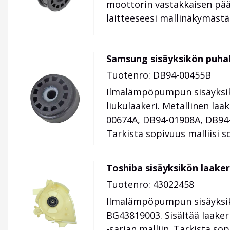
moottorin vastakkaisen pään
laitteeseesi mallinäkymästä
Samsung sisäyksikön puhall
Tuotenro: DB94-00455B
Ilmalämpöpumpun sisäyksikö
liukulaakeri. Metallinen la
00674A, DB94-01908A, DB94-
Tarkista sopivuus malliisi 
Toshiba sisäyksikön laake
Tuotenro: 43022458
Ilmalämpöpumpun sisäyksik
BG43819003. Sisältää laake
-sarjan malliin. Tarkista so