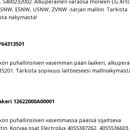
 5400232002. Alkuperäinen varaosa moneen LG Artc
SNW, ESNW, USNW, ZVNW -sarjan malliin. Tarkista
sta näkymästä!
P64313501
ön puhallinsiiven vasemman pään laakeri, alkuperä
5201. Tarkista sopivuus laitteeseesi mallinäkymäst
akeri 12622000A00001
n puhallinsiiven vasemmassa päässä sijaitseva
tin. Korvaa osat Electrolux 4055387262, 4055536603,