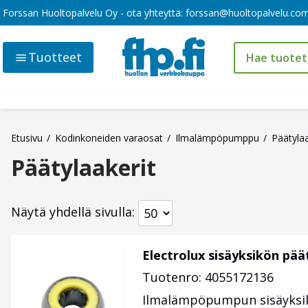
Forssan Huoltopalvelu Oy - ota yhteyttä:
forssan@huoltopalvelu.co
Tuotteet
Etusivu
Kodinkoneiden varaosat
Ilmalämpöpumppu
Päätylaa
Päätylaakerit
Näytä yhdellä sivulla
Electrolux sisäyksikön pää
Tuotenro: 4055172136
Ilmalämpöpumpun sisäyksikö