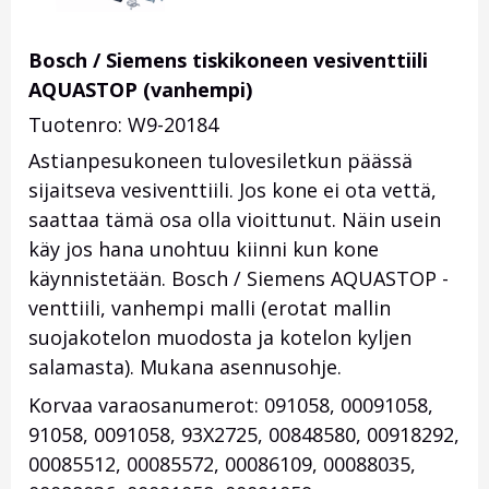
Bosch / Siemens tiskikoneen vesiventtiili
AQUASTOP (vanhempi)
Tuotenro: W9-20184
Astianpesukoneen tulovesiletkun päässä
sijaitseva vesiventtiili. Jos kone ei ota vettä,
saattaa tämä osa olla vioittunut. Näin usein
käy jos hana unohtuu kiinni kun kone
käynnistetään. Bosch / Siemens AQUASTOP -
venttiili, vanhempi malli (erotat mallin
suojakotelon muodosta ja kotelon kyljen
salamasta). Mukana asennusohje.
Korvaa varaosanumerot: 091058, 00091058,
91058, 0091058, 93X2725, 00848580, 00918292,
00085512, 00085572, 00086109, 00088035,