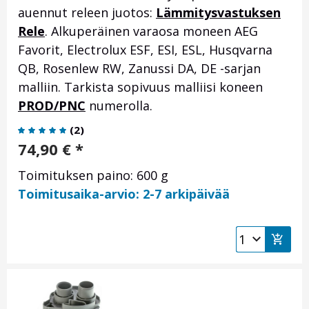
auennut releen juotos:
Lämmitysvastuksen
Rele
. Alkuperäinen varaosa moneen AEG
Favorit, Electrolux ESF, ESI, ESL, Husqvarna
QB, Rosenlew RW, Zanussi DA, DE -sarjan
malliin. Tarkista sopivuus malliisi koneen
PROD/PNC
numerolla.
(
2
)
74,90
€
*
Toimituksen paino: 600 g
Toimitusaika-arvio: 2-7 arkipäivää