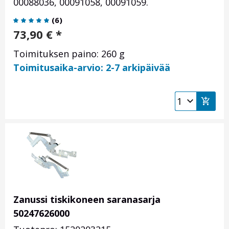
00088036, 00091058, 00091059.
(
6
)
73,90
€
*
Toimituksen paino: 260 g
Toimitusaika-arvio: 2-7 arkipäivää
Zanussi tiskikoneen saranasarja
50247626000