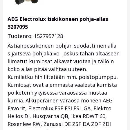
AEG Electrolux tiskikoneen pohja-allas
3207095
Tuotenro: 1527957128
Astianpesukoneen pohjan suodattimen alla
sijaitseva pohjakaivo. Joskus tähän altaaseen
liimatut kumiosat alkavat vuotaa ja tällöin
koko allas pitää vaihtaa uuteen.
Kumiletkuihin liitetään mm. poistopumppu.
Kumiosat ovat aiemmasta vaalesta kumista
poiketen nykyisessä varaosassa mustaa
kumia. Alkuperäinen varaosa moneen AEG
Favorit, Electrolux ESF ESI ESL GA, Elektro
Helios DI, Husqvarna QB, Ikea RDWTI60,
Rosenlew RW, Zanussi DE ZSF DA ZDF ZDI