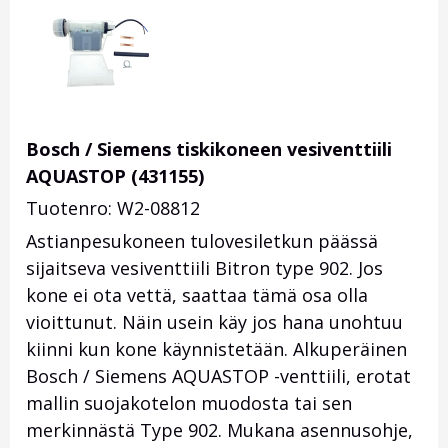
Bosch / Siemens tiskikoneen vesiventtiili
AQUASTOP (431155)
Tuotenro: W2-08812
Astianpesukoneen tulovesiletkun päässä
sijaitseva vesiventtiili Bitron type 902. Jos
kone ei ota vettä, saattaa tämä osa olla
vioittunut. Näin usein käy jos hana unohtuu
kiinni kun kone käynnistetään. Alkuperäinen
Bosch / Siemens AQUASTOP -venttiili, erotat
mallin suojakotelon muodosta tai sen
merkinnästä Type 902. Mukana asennusohje,