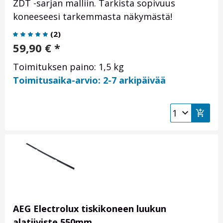
ZDT -sarjan malliin. Tarkista sopivuus
koneeseesi tarkemmasta näkymästä!
(
2
)
59,90
€
*
Toimituksen paino: 1,5 kg
Toimitusaika-arvio: 2-7 arkipäivää
AEG Electrolux tiskikoneen luukun
alatiiviste 550mm