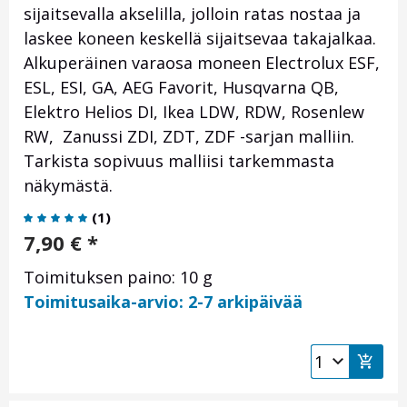
sijaitsevalla akselilla, jolloin ratas nostaa ja
laskee koneen keskellä sijaitsevaa takajalkaa.
Alkuperäinen varaosa moneen Electrolux ESF,
ESL, ESI, GA, AEG Favorit, Husqvarna QB,
Elektro Helios DI, Ikea LDW, RDW, Rosenlew
RW, Zanussi ZDI, ZDT, ZDF -sarjan malliin.
Tarkista sopivuus malliisi tarkemmasta
näkymästä.
(
1
)
7,90
€
*
Toimituksen paino: 10 g
Toimitusaika-arvio: 2-7 arkipäivää