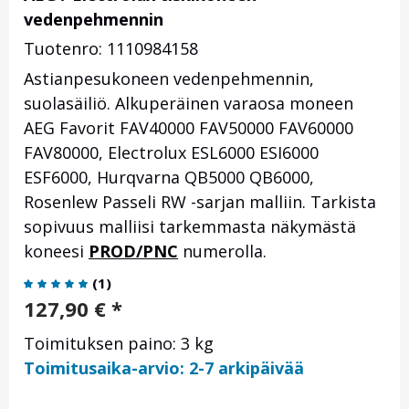
vedenpehmennin
Tuotenro: 1110984158
Astianpesukoneen vedenpehmennin,
suolasäiliö. Alkuperäinen varaosa moneen
AEG Favorit FAV40000 FAV50000 FAV60000
FAV80000, Electrolux ESL6000 ESI6000
ESF6000, Hurqvarna QB5000 QB6000,
Rosenlew Passeli RW -sarjan malliin. Tarkista
sopivuus malliisi tarkemmasta näkymästä
koneesi
PROD/PNC
numerolla.
(
1
)
127,90
€
*
Toimituksen paino: 3 kg
Toimitusaika-arvio: 2-7 arkipäivää