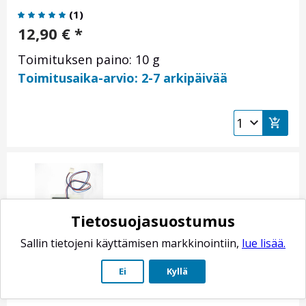
(
1
)
12,90
€
*
Toimituksen paino: 10 g
Toimitusaika-arvio: 2-7 arkipäivää
Tietosuojasuostumus
Sallin tietojeni käyttämisen markkinointiin,
lue lisää.
AEG tiskikoneen keskimmäisen pesulavan
asentotunnustin
Ei
Kyllä
Tuotenro: 8996462227829