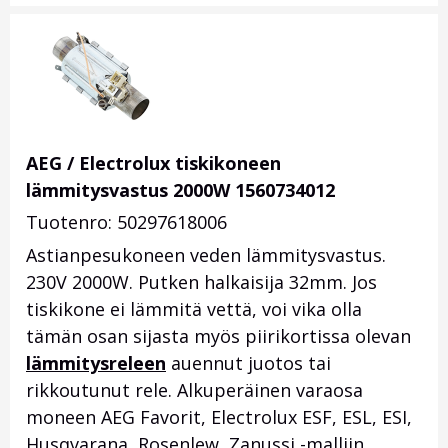
AEG / Electrolux tiskikoneen
lämmitysvastus 2000W 1560734012
Tuotenro: 50297618006
Astianpesukoneen veden lämmitysvastus.
230V 2000W. Putken halkaisija 32mm. Jos
tiskikone ei lämmitä vettä, voi vika olla
tämän osan sijasta myös piirikortissa olevan
lämmitysreleen
auennut juotos tai
rikkoutunut rele. Alkuperäinen varaosa
moneen AEG Favorit, Electrolux ESF, ESL, ESI,
Husqvarana, Rosenlew, Zanussi -malliin.