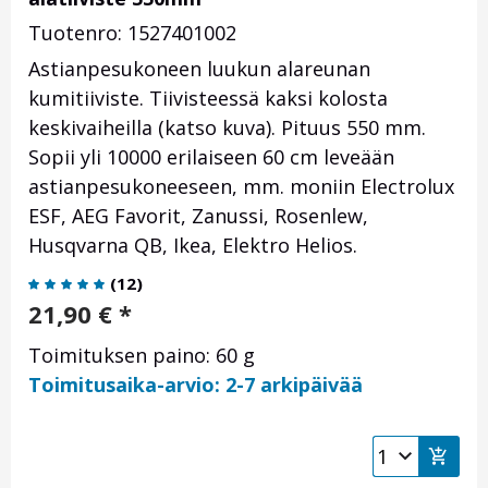
Tuotenro: 1527401002
Astianpesukoneen luukun alareunan
kumitiiviste. Tiivisteessä kaksi kolosta
keskivaiheilla (katso kuva). Pituus 550 mm.
Sopii yli 10000 erilaiseen 60 cm leveään
astianpesukoneeseen, mm. moniin Electrolux
ESF, AEG Favorit, Zanussi, Rosenlew,
Husqvarna QB, Ikea, Elektro Helios.
(
12
)
21,90
€
*
Toimituksen paino: 60 g
Toimitusaika-arvio: 2-7 arkipäivää