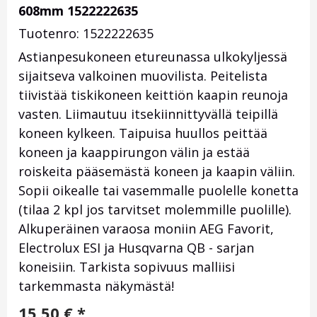
608mm 1522222635
Tuotenro: 1522222635
Astianpesukoneen etureunassa ulkokyljessä
sijaitseva valkoinen muovilista. Peitelista
tiivistää tiskikoneen keittiön kaapin reunoja
vasten. Liimautuu itsekiinnittyvällä teipillä
koneen kylkeen. Taipuisa huullos peittää
koneen ja kaappirungon välin ja estää
roiskeita pääsemästä koneen ja kaapin väliin.
Sopii oikealle tai vasemmalle puolelle konetta
(tilaa 2 kpl jos tarvitset molemmille puolille).
Alkuperäinen varaosa moniin AEG Favorit,
Electrolux ESI ja Husqvarna QB - sarjan
koneisiin. Tarkista sopivuus malliisi
tarkemmasta näkymästä!
15,50
€
*