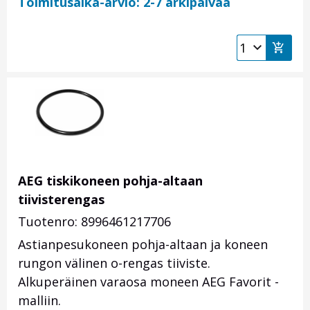
Toimitusaika-arvio: 2-7 arkipäivää
AEG tiskikoneen pohja-altaan
tiivisterengas
Tuotenro: 8996461217706
Astianpesukoneen pohja-altaan ja koneen
rungon välinen o-rengas tiiviste.
Alkuperäinen varaosa moneen AEG Favorit -
malliin.