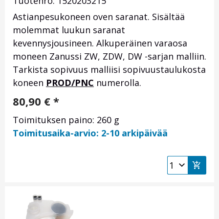
Tuotenro: 1520203215
Astianpesukoneen oven saranat. Sisältää
molemmat luukun saranat
kevennysjousineen. Alkuperäinen varaosa
moneen Zanussi ZW, ZDW, DW -sarjan malliin.
Tarkista sopivuus malliisi sopivuustaulukosta
koneen
PROD/PNC
numerolla.
80,90
€
*
Toimituksen paino: 260 g
Toimitusaika-arvio: 2-10 arkipäivää