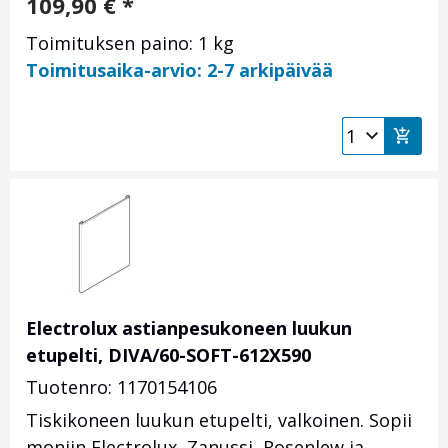
109,90
€
*
Toimituksen paino: 1 kg
Toimitusaika-arvio: 2-7 arkipäivää
Electrolux astianpesukoneen luukun
etupelti, DIVA/60-SOFT-612X590
Tuotenro: 1170154106
Tiskikoneen luukun etupelti, valkoinen. Sopii
moniin Electrolux, Zanussi, Rosenlew ja