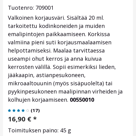
Tuotenro: 709001
Valkoinen korjausväri. Sisältää 20 ml.
tarkoitettu kodinkoneiden ja muiden
emalipintojen paikkaamiseen. Korkissa
valmiina pieni suti korjausmaalaamisen
helpottamiseksi. Maalaa tarvittaessa
useampi ohut kerros ja anna kuivua
kerrosten välillä. Sopii esimerkiksi lieden,
jääkaapin, astianpesukoneen,
mikroaaltouunin (myös sisäpuolelta) tai
pyykinpesukoneen maalipinnan virheiden ja
kolhujen korjaamiseen.
00550010
(
17
)
16,90
€
*
Toimituksen paino: 45 g