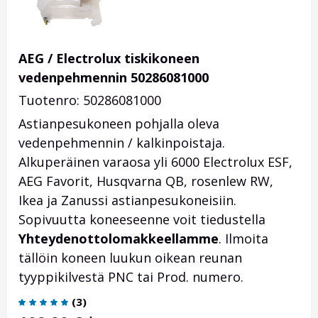
AEG / Electrolux tiskikoneen
vedenpehmennin 50286081000
Tuotenro: 50286081000
Astianpesukoneen pohjalla oleva
vedenpehmennin / kalkinpoistaja.
Alkuperäinen varaosa yli 6000 Electrolux ESF,
AEG Favorit, Husqvarna QB, rosenlew RW,
Ikea ja Zanussi astianpesukoneisiin.
Sopivuutta koneeseenne voit tiedustella
Yhteydenottolomakkeellamme
. Ilmoita
tällöin koneen luukun oikean reunan
tyyppikilvestä PNC tai Prod. numero.
(
3
)