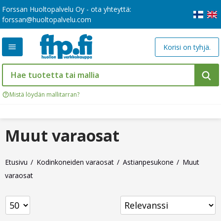
Forssan Huoltopalvelu Oy - ota yhteyttä:
forssan@huoltopalvelu.com
Korisi on tyhjä.
Mistä löydän mallitarran?
Muut varaosat
Etusivu
Kodinkoneiden varaosat
Astianpesukone
Muut
varaosat