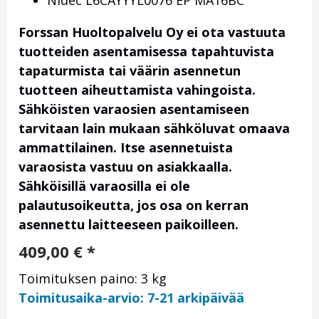
Nidec L6CAYYYL0076 EP MA16BC
Forssan Huoltopalvelu Oy ei ota vastuuta
tuotteiden asentamisessa tapahtuvista
tapaturmista tai väärin asennetun
tuotteen aiheuttamista vahingoista.
Sähköisten varaosien asentamiseen
tarvitaan lain mukaan sähköluvat omaava
ammattilainen. Itse asennetuista
varaosista vastuu on asiakkaalla.
Sähköisillä varaosilla ei ole
palautusoikeutta, jos osa on kerran
asennettu laitteeseen paikoilleen.
409,00
€
*
Toimituksen paino: 3 kg
Toimitusaika-arvio: 7-21 arkipäivää