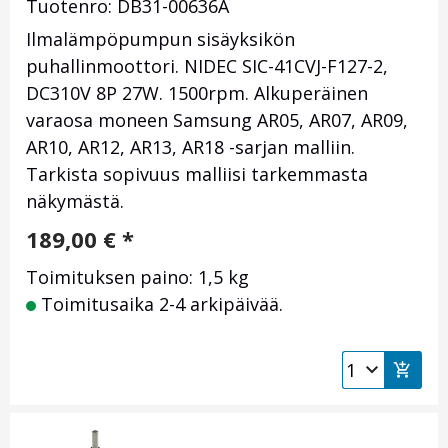
Tuotenro: DB31-00636A
Ilmalämpöpumpun sisäyksikön
puhallinmoottori. NIDEC SIC-41CVJ-F127-2,
DC310V 8P 27W. 1500rpm. Alkuperäinen
varaosa moneen Samsung AR05, AR07, AR09,
AR10, AR12, AR13, AR18 -sarjan malliin.
Tarkista sopivuus malliisi tarkemmasta
näkymästä.
189,00
€
*
Toimituksen paino: 1,5 kg
Toimitusaika 2-4 arkipäivää.