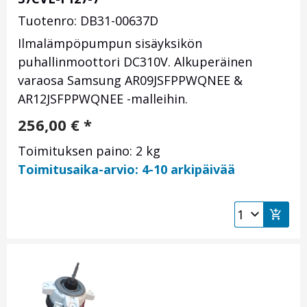
Tuotenro: DB31-00637D
Ilmalämpöpumpun sisäyksikön
puhallinmoottori DC310V. Alkuperäinen
varaosa Samsung AR09JSFPPWQNEE &
AR12JSFPPWQNEE -malleihin.
256,00
€
*
Toimituksen paino: 2 kg
Toimitusaika-arvio: 4-10 arkipäivää