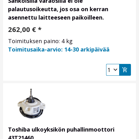
Sähköisillä varaosilla ei ole
palautusoikeutta, jos osa on kerran
asennettu laitteeseen paikoilleen.
262,00
€
*
Toimituksen paino: 4 kg
Toimitusaika-arvio: 14-30 arkipäivää
Toshiba ulkoyksikön puhallinmoottori
43T21460