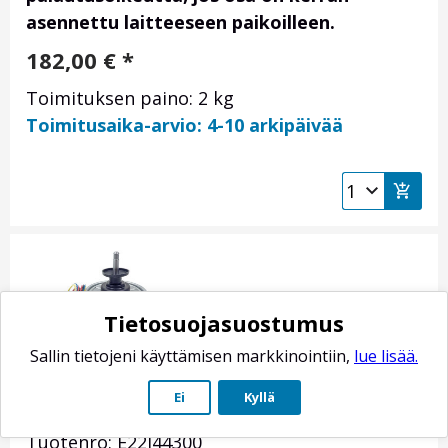
asennettu laitteeseen paikoilleen.
182,00
€
*
Toimituksen paino: 2 kg
Toimitusaika-arvio: 4-10 arkipäivää
Tietosuojasuostumus
Sallin tietojeni käyttämisen markkinointiin,
lue lisää.
Mitsubishi Electric sisäyksikön
Ei
Kyllä
puhallinmoottori E22J44300
Tuotenro: E22J44300