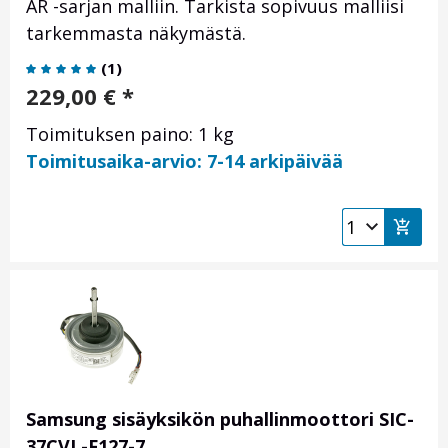
AR -sarjan malliin. Tarkista sopivuus malliisi
tarkemmasta näkymästä.
(
1
)
229,00
€
*
Toimituksen paino: 1 kg
Toimitusaika-arvio: 7-14 arkipäivää
Samsung sisäyksikön puhallinmoottori SIC-
37CVL-F127-7