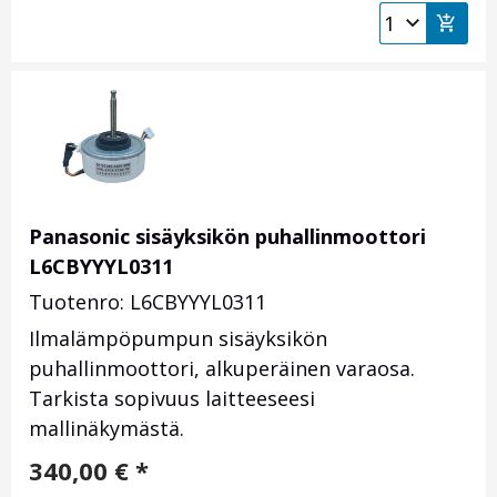
Panasonic sisäyksikön puhallinmoottori
L6CBYYYL0311
Tuotenro: L6CBYYYL0311
Ilmalämpöpumpun sisäyksikön
puhallinmoottori, alkuperäinen varaosa.
Tarkista sopivuus laitteeseesi
mallinäkymästä.
340,00
€
*