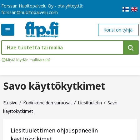
Forssan Huoltopalvelu Oy - ota yhteyttä:
forssan@huoltopalvelu.com
Korisi on tyhjä.
Mistä löydän mallitarran?
Savo käyttökytkimet
Etusivu
Kodinkoneiden varaosat
Liesituuletin
Savo
käyttökytkimet
Liesituulettimen ohjauspaneelin
käyttökytkimet.