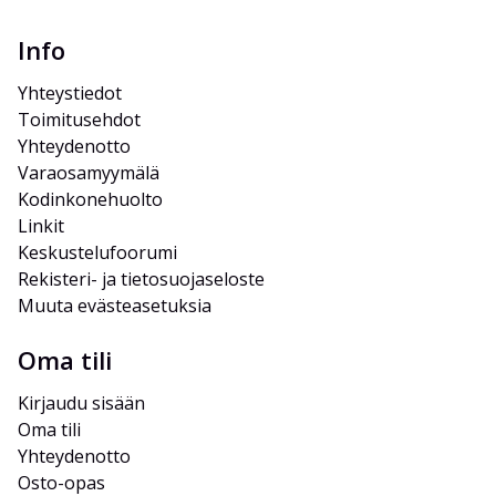
Info
Yhteystiedot
Toimitusehdot
Yhteydenotto
Varaosamyymälä
Kodinkonehuolto
Linkit
Keskustelufoorumi
Rekisteri- ja tietosuojaseloste
Muuta evästeasetuksia
Oma tili
Kirjaudu sisään
Oma tili
Yhteydenotto
Osto-opas