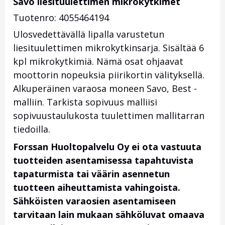
Savo liesituulettimen mikrokytkimet
Tuotenro: 4055464194
Ulosvedettävällä lipalla varustetun
liesituulettimen mikrokytkinsarja. Sisältää 6
kpl mikrokytkimiä. Nämä osat ohjaavat
moottorin nopeuksia piirikortin välityksellä.
Alkuperäinen varaosa moneen Savo, Best -
malliin. Tarkista sopivuus malliisi
sopivuustaulukosta tuulettimen mallitarran
tiedoilla.
Forssan Huoltopalvelu Oy ei ota vastuuta
tuotteiden asentamisessa tapahtuvista
tapaturmista tai väärin asennetun
tuotteen aiheuttamista vahingoista.
Sähköisten varaosien asentamiseen
tarvitaan lain mukaan sähköluvat omaava