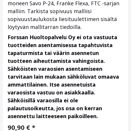
moneen Savo P-24, Franke Flexa, FTC -sarjan
malliin. Tarkista sopivuus malliisi
sopivuustaulukosta liesituulettimen sisältä
löytyvän mallitarran tiedoilla.
Forssan Huoltopalvelu Oy ei ota vastuuta
tuotteiden asentamisessa tapahtuvista
tapaturmista tai väärin asennetun
tuotteen aiheuttamista vahingoista.
Sähköisten varaosien asentamiseen
tarvitaan lain mukaan sähköluvat omaava
ammattilainen. Itse asennetuista
varaosista vastuu on asiakkaalla.
Sähköisillä varaosilla ei ole
palautusoikeutta, jos osa on kerran
asennettu laitteeseen paikoilleen.
90,90
€
*