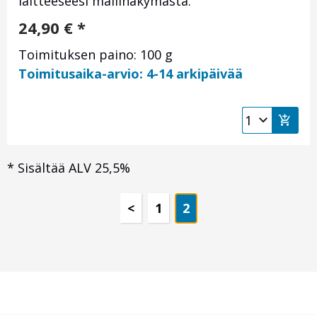
laitteeseesi mallinäkymästä.
24,90
€
*
Toimituksen paino: 100 g
Toimitusaika-arvio: 4-14 arkipäivää
*
Sisältää ALV 25,5%
Otsikko
<
1
2
1