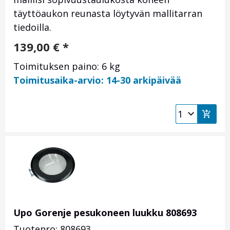
täyttöaukon reunasta löytyvän mallitarran
tiedoilla.
139,00
€
*
Toimituksen paino: 6 kg
Toimitusaika-arvio: 14-30 arkipäivää
Upo Gorenje pesukoneen luukku 808693
Tuotenro: 808693