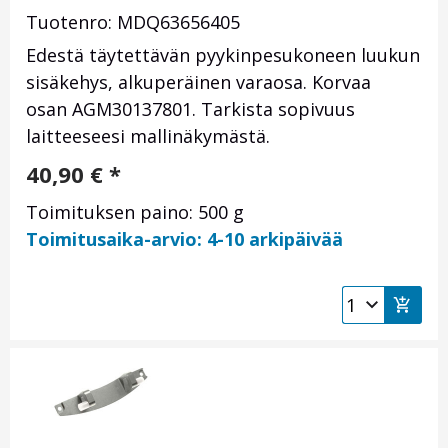
Tuotenro: MDQ63656405
Edestä täytettävän pyykinpesukoneen luukun
sisäkehys, alkuperäinen varaosa. Korvaa
osan AGM30137801. Tarkista sopivuus
laitteeseesi mallinäkymästä.
40,90
€
*
Toimituksen paino: 500 g
Toimitusaika-arvio: 4-10 arkipäivää