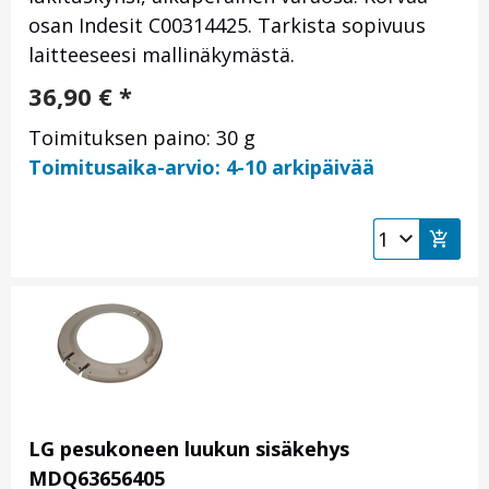
osan Indesit C00314425. Tarkista sopivuus
laitteeseesi mallinäkymästä.
36,90
€
*
Toimituksen paino: 30 g
Toimitusaika-arvio: 4-10 arkipäivää
LG pesukoneen luukun sisäkehys
MDQ63656405