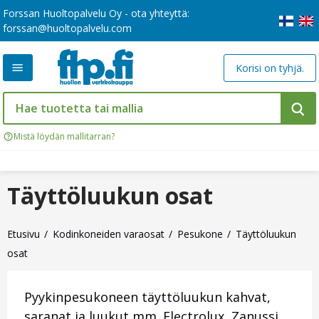
Forssan Huoltopalvelu Oy - ota yhteyttä:
forssan@huoltopalvelu.com
Korisi on tyhjä.
Mistä löydän mallitarran?
Täyttöluukun osat
Etusivu
Kodinkoneiden varaosat
Pesukone
Täyttöluukun
osat
Pyykinpesukoneen täyttöluukun kahvat,
saranat ja luukut mm. Electrolux, Zanussi,