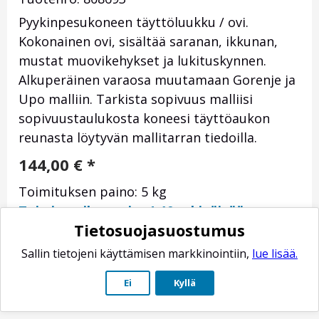
Pyykinpesukoneen täyttöluukku / ovi.
Kokonainen ovi, sisältää saranan, ikkunan,
mustat muovikehykset ja lukituskynnen.
Alkuperäinen varaosa muutamaan Gorenje ja
Upo malliin. Tarkista sopivuus malliisi
sopivuustaulukosta koneesi täyttöaukon
reunasta löytyvän mallitarran tiedoilla.
144,00
€
*
Toimituksen paino: 5 kg
Toimitusaika-arvio: 4-10 arkipäivää
Tietosuojasuostumus
Sallin tietojeni käyttämisen markkinointiin,
lue lisää.
Ei
Kyllä
*
Sisältää ALV 25,5%