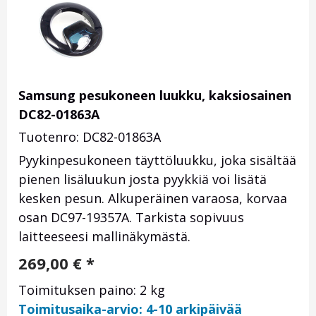
Samsung pesukoneen luukku, kaksiosainen
DC82-01863A
Tuotenro: DC82-01863A
Pyykinpesukoneen täyttöluukku, joka sisältää
pienen lisäluukun josta pyykkiä voi lisätä
kesken pesun. Alkuperäinen varaosa, korvaa
osan DC97-19357A. Tarkista sopivuus
laitteeseesi mallinäkymästä.
269,00
€
*
Toimituksen paino: 2 kg
Toimitusaika-arvio: 4-10 arkipäivää