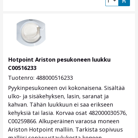
Hotpoint Ariston pesukoneen luukku
C00516233
Tuotenro: 488000516233
Pyykinpesukoneen ovi kokonaisena. Sisältää
ulko- ja sisäkehyksen, lasin, saranat ja
kahvan. Tähän luukkuun ei saa erikseen
kehyksiä tai lasia. Korvaa osat 482000030576,
C00259866. Alkuperäinen varaosa moneen
Ariston Hotpoint malliin. Tarkista sopivuus
malliisi sopivuustaulukosta koneen