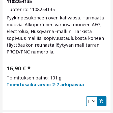
1108254135
Tuotenro: 1108254135
Pyykinpesukoneen oven kahvaosa. Harmaata
muovia. Alkuperäinen varaosa moneen AEG,
Electrolux, Husqvarna -malliin. Tarkista
sopivuus malliisi sopivuustaulukosta koneen
täyttöaukon reunasta löytyvän mallitarran
PROD/PNC numerolla.
16,90
€
*
Toimituksen paino: 101 g
Toimitusaika-arvio: 2-7 arkipäivää