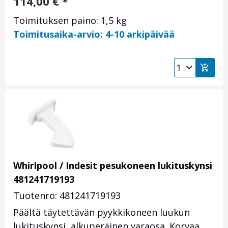
114,00
€
*
Toimituksen paino: 1,5 kg
Toimitusaika-arvio: 4-10 arkipäivää
Whirlpool / Indesit pesukoneen lukituskynsi
481241719193
Tuotenro: 481241719193
Päältä täytettävän pyykkikoneen luukun
lukituskynsi, alkuperäinen varaosa. Korvaa