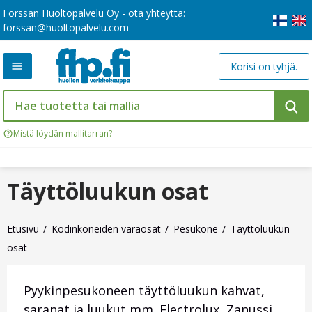
Forssan Huoltopalvelu Oy - ota yhteyttä:
forssan@huoltopalvelu.com
Korisi on tyhjä.
Mistä löydän mallitarran?
Täyttöluukun osat
Etusivu
Kodinkoneiden varaosat
Pesukone
Täyttöluukun
osat
Pyykinpesukoneen täyttöluukun kahvat,
saranat ja luukut mm. Electrolux, Zanussi,