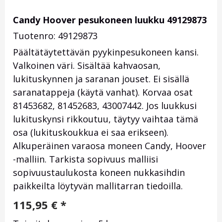
Candy Hoover pesukoneen luukku 49129873
Tuotenro: 49129873
Päältätäytettävän pyykinpesukoneen kansi.
Valkoinen väri. Sisältää kahvaosan,
lukituskynnen ja saranan jouset. Ei sisällä
saranatappeja (käytä vanhat). Korvaa osat
81453682, 81452683, 43007442. Jos luukkusi
lukituskynsi rikkoutuu, täytyy vaihtaa tämä
osa (lukituskoukkua ei saa erikseen).
Alkuperäinen varaosa moneen Candy, Hoover
-malliin. Tarkista sopivuus malliisi
sopivuustaulukosta koneen nukkasihdin
paikkeilta löytyvän mallitarran tiedoilla.
115,95
€
*