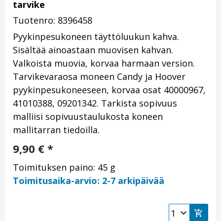
tarvike
Tuotenro: 8396458
Pyykinpesukoneen täyttöluukun kahva.
Sisältää ainoastaan muovisen kahvan.
Valkoista muovia, korvaa harmaan version.
Tarvikevaraosa moneen Candy ja Hoover
pyykinpesukoneeseen, korvaa osat 40000967,
41010388, 09201342. Tarkista sopivuus
malliisi sopivuustaulukosta koneen
mallitarran tiedoilla.
9,90
€
*
Toimituksen paino: 45 g
Toimitusaika-arvio: 2-7 arkipäivää