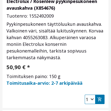
Electrolux / Rosenlew pyykinpesukoneen
avauskahva (X854676)
Tuotenro: 1552492009
Pyykinpesukoneen täyttöluukun avauskahva.
Valkoinen väri, sisältää lukituskynnen. Korvaa
kahvan 4055263083. Alkuperäinen varaosa
moniin Electrolux konsernin
pesukonemalleihin, tarkista sopivuus
tarkemmasta näkymästä.
50,90
€
*
Toimituksen paino: 150 g
Toimitusaika-arvio: 2-7 arkipäivää