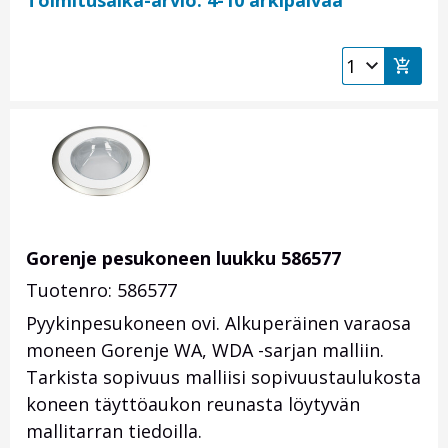
Toimitusaika-arvio: 4-10 arkipäivää
Gorenje pesukoneen luukku 586577
Tuotenro: 586577
Pyykinpesukoneen ovi. Alkuperäinen varaosa
moneen Gorenje WA, WDA -sarjan malliin.
Tarkista sopivuus malliisi sopivuustaulukosta
koneen täyttöaukon reunasta löytyvän
mallitarran tiedoilla.