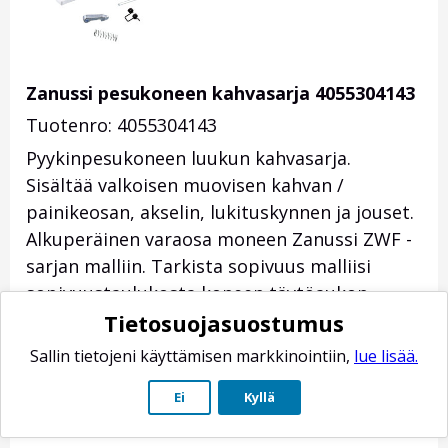
Zanussi pesukoneen kahvasarja 4055304143
Tuotenro: 4055304143
Pyykinpesukoneen luukun kahvasarja.
Sisältää valkoisen muovisen kahvan /
painikeosan, akselin, lukituskynnen ja jouset.
Alkuperäinen varaosa moneen Zanussi ZWF -
sarjan malliin. Tarkista sopivuus malliisi
sopivuustaulukosta koneen täytöaukon
Tietosuojasuostumus
reunasta löytyvän mallitarran tiedoilla.
38,00
€
*
Sallin tietojeni käyttämisen markkinointiin,
lue lisää.
Toimituksen paino: 150 g
Ei
Kyllä
Toimitusaika-arvio: 2-7 arkipäivää