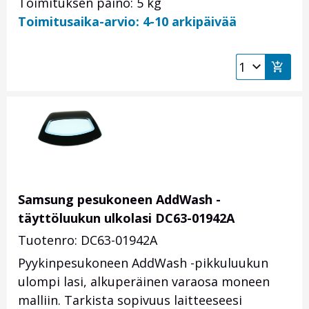
Toimituksen paino: 5 kg
Toimitusaika-arvio: 4-10 arkipäivää
Samsung pesukoneen AddWash -
täyttöluukun ulkolasi DC63-01942A
Tuotenro: DC63-01942A
Pyykinpesukoneen AddWash -pikkuluukun
ulompi lasi, alkuperäinen varaosa moneen
malliin. Tarkista sopivuus laitteeseesi