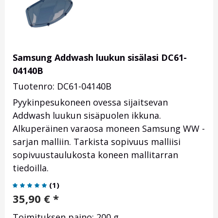
Samsung Addwash luukun sisälasi DC61-
04140B
Tuotenro: DC61-04140B
Pyykinpesukoneen ovessa sijaitsevan
Addwash luukun sisäpuolen ikkuna.
Alkuperäinen varaosa moneen Samsung WW -
sarjan malliin. Tarkista sopivuus malliisi
sopivuustaulukosta koneen mallitarran
tiedoilla.
(
1
)
35,90
€
*
Toimituksen paino: 200 g