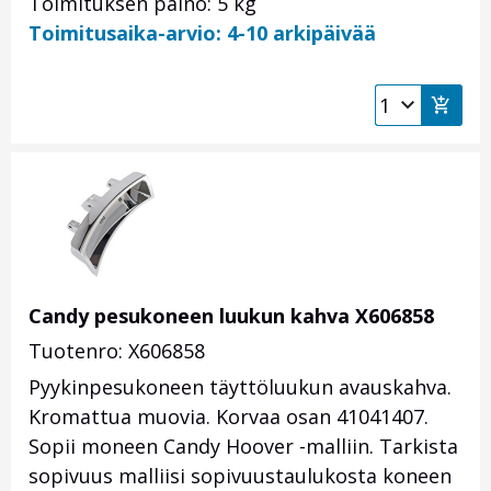
Toimituksen paino: 5 kg
Toimitusaika-arvio: 4-10 arkipäivää
Candy pesukoneen luukun kahva X606858
Tuotenro: X606858
Pyykinpesukoneen täyttöluukun avauskahva.
Kromattua muovia. Korvaa osan 41041407.
Sopii moneen Candy Hoover -malliin. Tarkista
sopivuus malliisi sopivuustaulukosta koneen