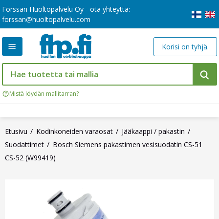
Forssan Huoltopalvelu Oy - ota yhteyttä:
forssan@huoltopalvelu.com
Korisi on tyhjä.
Mistä löydän mallitarran?
Etusivu
Kodinkoneiden varaosat
Jääkaappi / pakastin
Suodattimet
Bosch Siemens pakastimen vesisuodatin CS-51
CS-52 (W99419)