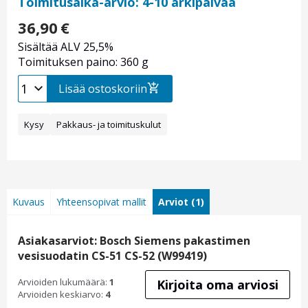
Toimitusaika-arvio: 4-10 arkipäivää
36,90
€
Sisältää ALV 25,5%
Toimituksen paino: 360 g
Lisää ostoskoriin
Kysy
Pakkaus- ja toimituskulut
Kuvaus
Yhteensopivat mallit
Arviot (1)
Asiakasarviot: Bosch Siemens pakastimen
vesisuodatin CS-51 CS-52 (W99419)
Arvioiden lukumäärä:
1
Kirjoita oma arviosi
Arvioiden keskiarvo:
4