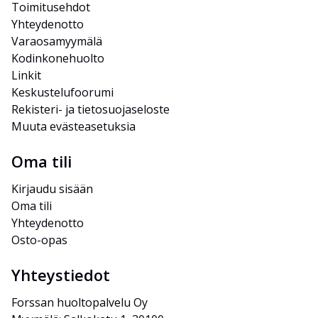
Toimitusehdot
Yhteydenotto
Varaosamyymälä
Kodinkonehuolto
Linkit
Keskustelufoorumi
Rekisteri- ja tietosuojaseloste
Muuta evästeasetuksia
Oma tili
Kirjaudu sisään
Oma tili
Yhteydenotto
Osto-opas
Yhteystiedot
Forssan huoltopalvelu Oy