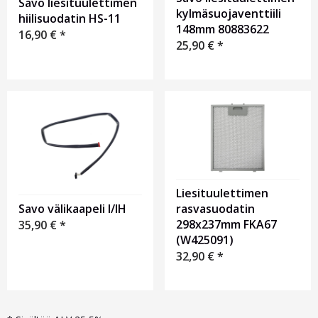
Savo liesituulettimen
kylmäsuojaventtiili
hiilisuodatin HS-11
148mm 80883622
16,90
€
*
25,90
€
*
Liesituulettimen
Savo välikaapeli I/IH
rasvasuodatin
298x237mm FKA67
35,90
€
*
(W425091)
32,90
€
*