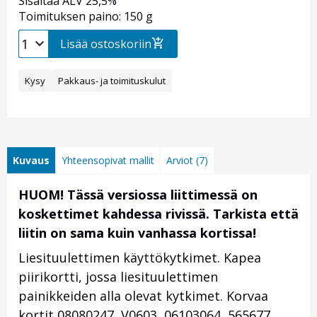
Sisältää ALV 25,5%
Toimituksen paino: 150 g
Lisää ostoskoriin
Kysy
Pakkaus- ja toimituskulut
Kuvaus
Yhteensopivat mallit
Arviot (7)
HUOM! Tässä versiossa liittimessä on
koskettimet kahdessa rivissä. Tarkista että
liitin on sama kuin vanhassa kortissa!
Liesituulettimen käyttökytkimet. Kapea
piirikortti, jossa liesituulettimen
painikkeiden alla olevat kytkimet. Korvaa
kortit 08080247, V0603, 06103064, 565677,