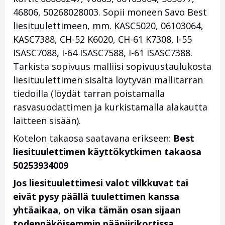
46806, 50268028003. Sopii moneen Savo Best
liesituulettimeen, mm. KASC5020, 06103064,
KASC7388, CH-52 K6020, CH-61 K7308, I-55
ISASC7088, I-64 ISASC7588, I-61 ISASC7388.
Tarkista sopivuus malliisi sopivuustaulukosta
liesituulettimen sisältä löytyvän mallitarran
tiedoilla (löydät tarran poistamalla
rasvasuodattimen ja kurkistamalla alakautta
laitteen sisään).
Kotelon takaosa saatavana erikseen:
Best
liesituulettimen käyttökytkimen takaosa
50253934009
Jos liesituulettimesi valot vilkkuvat tai
eivät pysy päällä tuulettimen kanssa
yhtäaikaa, on vika tämän osan sijaan
todennäköisemmin pääpiirikortissa.