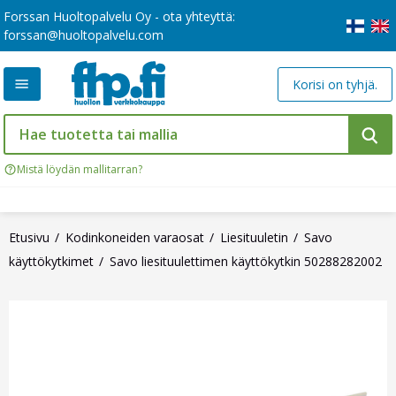
Forssan Huoltopalvelu Oy - ota yhteyttä:
forssan@huoltopalvelu.com
Korisi on tyhjä.
Mistä löydän mallitarran?
Etusivu
Kodinkoneiden varaosat
Liesituuletin
Savo
käyttökytkimet
Savo liesituulettimen käyttökytkin 50288282002