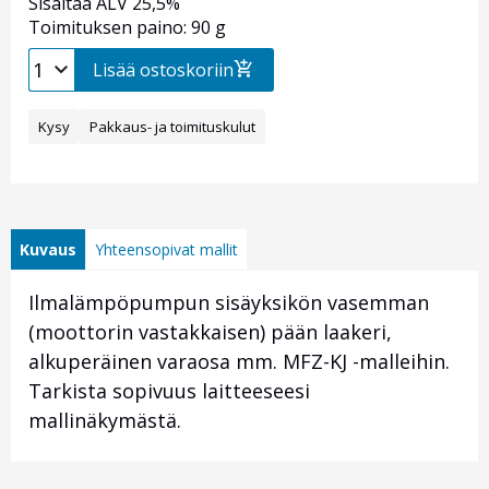
Sisältää ALV 25,5%
Toimituksen paino: 90 g
Lisää ostoskoriin
Kysy
Pakkaus- ja toimituskulut
Kuvaus
Yhteensopivat mallit
Ilmalämpöpumpun sisäyksikön vasemman
(moottorin vastakkaisen) pään laakeri,
alkuperäinen varaosa mm. MFZ-KJ -malleihin.
Tarkista sopivuus laitteeseesi
mallinäkymästä.