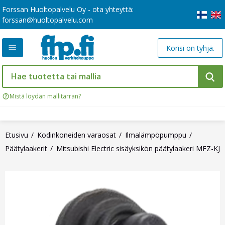
Forssan Huoltopalvelu Oy - ota yhteyttä:
forssan@huoltopalvelu.com
Korisi on tyhjä.
Mistä löydän mallitarran?
Etusivu
Kodinkoneiden varaosat
Ilmalämpöpumppu
Päätylaakerit
Mitsubishi Electric sisäyksikön päätylaakeri MFZ-KJ