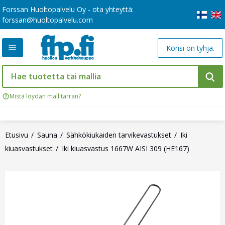
Forssan Huoltopalvelu Oy - ota yhteyttä:
forssan@huoltopalvelu.com
Korisi on tyhjä.
Mistä löydän mallitarran?
Etusivu
Sauna
Sähkökiukaiden tarvikevastukset
Iki
kiuasvastukset
Iki kiuasvastus 1667W AISI 309 (HE167)