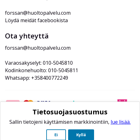
forssan@huoltopalvelu.com
Löydä meidät facebookista
Ota yhteyttä
forssan@huoltopalvelu.com
Varaosakyselyt: 010-5045810
Kodinkonehuolto: 010-5045811
Whatsapp: +358400772249
Tietosuojasuostumus
Sallin tietojeni käyttämisen markkinointiin,
lue lisää.
Ei
Kyllä