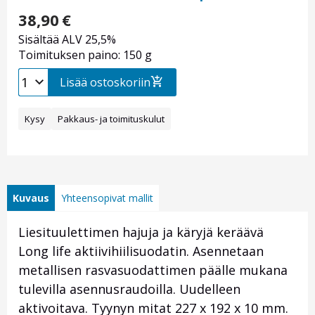
38,90
€
Sisältää ALV 25,5%
Toimituksen paino: 150 g
Lisää ostoskoriin
Kysy
Pakkaus- ja toimituskulut
Kuvaus
Yhteensopivat mallit
Liesituulettimen hajuja ja käryjä keräävä
Long life aktiivihiilisuodatin. Asennetaan
metallisen rasvasuodattimen päälle mukana
tulevilla asennusraudoilla. Uudelleen
aktivoitava. Tyynyn mitat 227 x 192 x 10 mm.