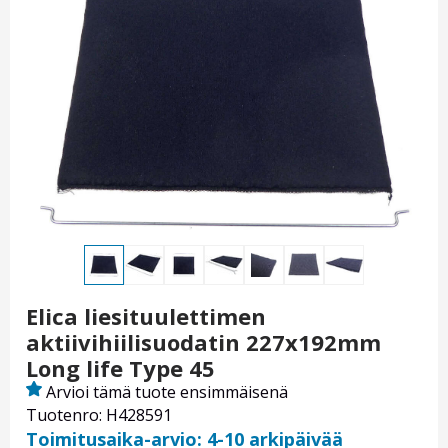
Elica liesituulettimen
aktiivihiilisuodatin 227x192mm
Long life Type 45
Arvioi tämä tuote ensimmäisenä
Tuotenro: H428591
Toimitusaika-arvio: 4-10 arkipäivää