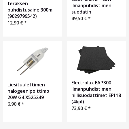
teräksen
ilmanpuhdistimen
puhdistusaine 300ml
suodatin
(9029799542)
49,50
€
*
12,90
€
*
Electrolux EAP300
Liesituulettimen
ilmanpuhdistimen
halogeenipolttimo
hiilisuodattimet EF118
20W G4 X525249
(4kpl)
6,90
€
*
73,90
€
*