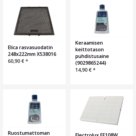
Keraamisen
Elica rasvasuodatin
keittotason
248x222mm X538016
puhdistusaine
60,90
€
*
(9029865244)
14,90
€
*
Ruostumattoman
Electrolux EF108W