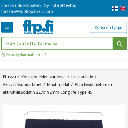
Forssan Huoltopalvelu Oy - ota yhteyttä:
forssan@huoltopalvelu.com
Korisi on tyhjä.
Mistä löydän mallitarran?
Etusivu
Kodinkoneiden varaosat
Liesituuletin
Aktiivihiilisuodattimet
Muut merkit
Elica liesituulettimen
aktiivihiilisuodatin 227x192mm Long life Type 45