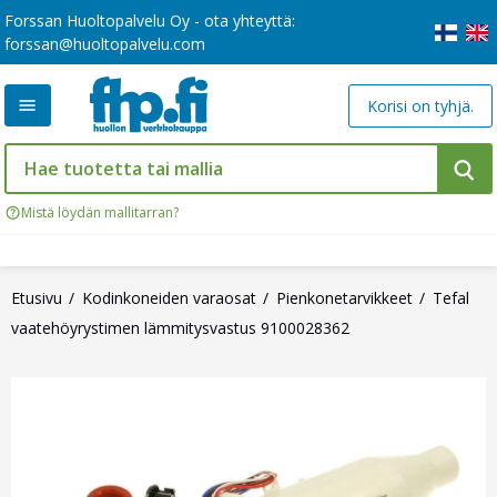
Forssan Huoltopalvelu Oy - ota yhteyttä:
forssan@huoltopalvelu.com
Korisi on tyhjä.
Mistä löydän mallitarran?
Etusivu
Kodinkoneiden varaosat
Pienkonetarvikkeet
Tefal
vaatehöyrystimen lämmitysvastus 9100028362