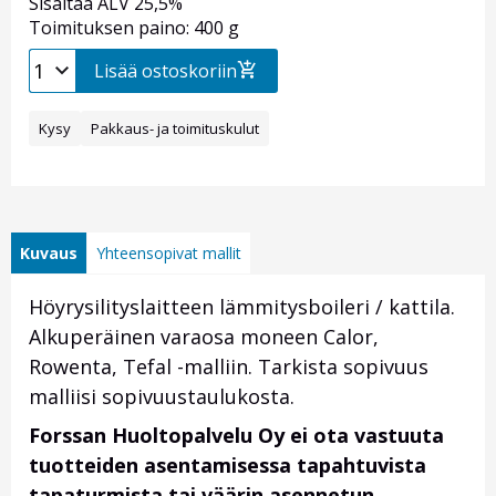
Sisältää ALV 25,5%
Toimituksen paino: 400 g
Lisää ostoskoriin
Kysy
Pakkaus- ja toimituskulut
Kuvaus
Yhteensopivat mallit
Höyrysilityslaitteen lämmitysboileri / kattila.
Alkuperäinen varaosa moneen Calor,
Rowenta, Tefal -malliin. Tarkista sopivuus
malliisi sopivuustaulukosta.
Forssan Huoltopalvelu Oy ei ota vastuuta
tuotteiden asentamisessa tapahtuvista
tapaturmista tai väärin asennetun