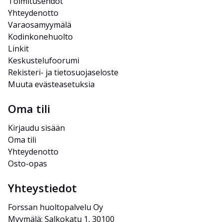
Toimitusehdot
Yhteydenotto
Varaosamyymälä
Kodinkonehuolto
Linkit
Keskustelufoorumi
Rekisteri- ja tietosuojaseloste
Muuta evästeasetuksia
Oma tili
Kirjaudu sisään
Oma tili
Yhteydenotto
Osto-opas
Yhteystiedot
Forssan huoltopalvelu Oy
Myymälä: Salkokatu 1, 30100 