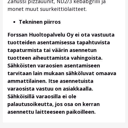
Zanussi pizzauunit, ND2/3 kebabgrilli ja
monet muut suurkeittiölaitteet.
Tekninen piirros
Forssan Huoltopalvelu Oy ei ota vastuuta
tuotteiden asentamisessa tapahtuvista
tapaturmista tai väärin asennetun
tuotteen aiheuttamista vahingoista.
Sähköisten varaosien asentamiseen
tarvitaan lain mukaan sähköluvat omaava
ammattilainen. Itse asennetuista
varaosista vastuu on asiakkaalla.
Sähköisillä varaosilla ei ole
palautusoikeutta, jos osa on kerran
asennettu laitteeseen paikoilleen.