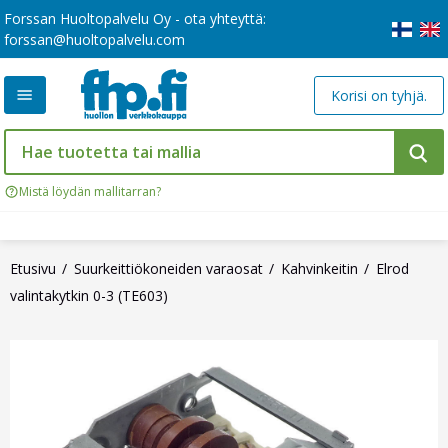
Forssan Huoltopalvelu Oy - ota yhteyttä:
forssan@huoltopalvelu.com
Korisi on tyhjä.
Mistä löydän mallitarran?
Etusivu
Suurkeittiökoneiden varaosat
Kahvinkeitin
Elrod
valintakytkin 0-3 (TE603)