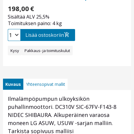
198,00
€
Sisältää ALV 25,5%
Toimituksen paino: 4 kg
Lisää ostoskoriin
Kysy
Pakkaus- ja toimituskulut
Kuvaus
Yhteensopivat mallit
Ilmalämpöpumpun ulkoyksikön
puhallinmoottori. DC310V SIC-67FV-F143-8
NIDEC SHIBAURA. Alkuperäinen varaosa
moneen LG ASUW, USUW -sarjan malliin.
Tarkista sopivuus malliisi