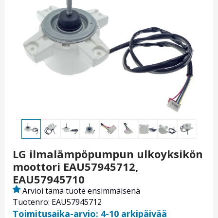
LG ilmalämpöpumpun ulkoyksikön
moottori EAU57945712,
EAU57945710
Arvioi tämä tuote ensimmäisenä
Tuotenro: EAU57945712
Toimitusaika-arvio: 4-10 arkipäivää