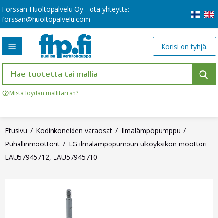
Forssan Huoltopalvelu Oy - ota yhteyttä:
forssan@huoltopalvelu.com
Korisi on tyhjä.
Mistä löydän mallitarran?
Etusivu
Kodinkoneiden varaosat
Ilmalämpöpumppu
Puhallinmoottorit
LG ilmalämpöpumpun ulkoyksikön moottori
EAU57945712, EAU57945710