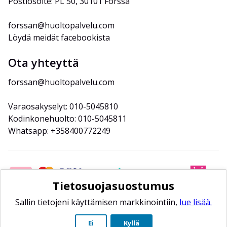
Postiosoite: PL 50, 30101 Forssa
forssan@huoltopalvelu.com
Löydä meidät facebookista
Ota yhteyttä
forssan@huoltopalvelu.com
Varaosakyselyt: 010-5045810
Kodinkonehuolto: 010-5045811
Whatsapp: +358400772249
Tietosuojasuostumus
Sallin tietojeni käyttämisen markkinointiin,
lue lisää.
Ei
Kyllä