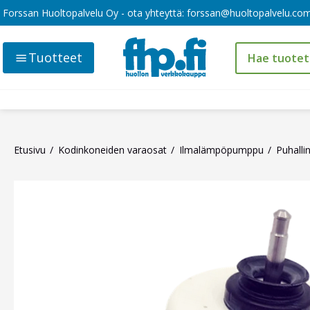
Forssan Huoltopalvelu Oy - ota yhteyttä:
forssan@huoltopalvelu.co
Tuotteet
Etusivu
Kodinkoneiden varaosat
Ilmalämpöpumppu
Puhalli