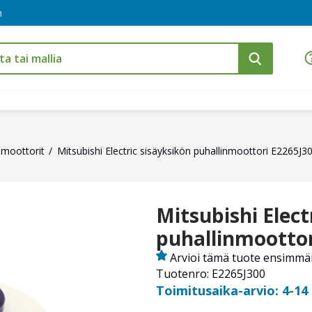
m
nmoottorit
Mitsubishi Electric sisäyksikön puhallinmoottori E2265J3
Mitsubishi Elect
puhallinmoottor
Arvioi tämä tuote ensimmä
Tuotenro: E2265J300
Toimitusaika-arvio: 4-14