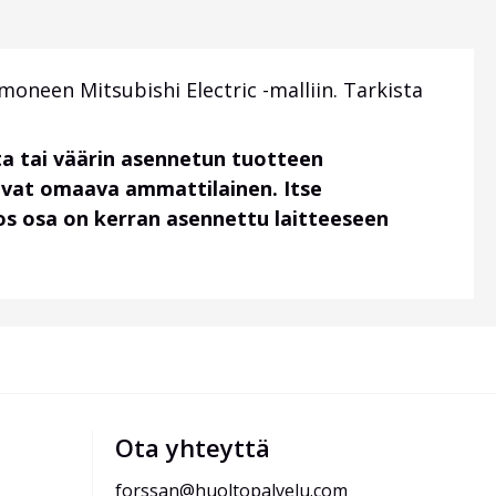
neen Mitsubishi Electric -malliin. Tarkista
a tai väärin asennetun tuotteen
uvat omaava ammattilainen. Itse
 jos osa on kerran asennettu laitteeseen
Ota yhteyttä
forssan@huoltopalvelu.com