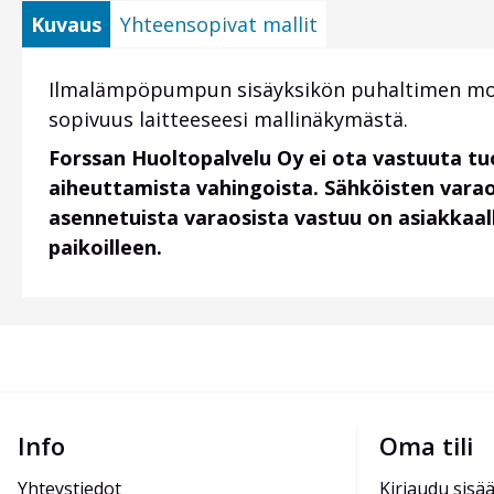
Kuvaus
Yhteensopivat mallit
Ilmalämpöpumpun sisäyksikön puhaltimen moott
sopivuus laitteeseesi mallinäkymästä.
Forssan Huoltopalvelu Oy ei ota vastuuta t
aiheuttamista vahingoista. Sähköisten vara
asennetuista varaosista vastuu on asiakkaalla
paikoilleen.
Info
Oma tili
Yhteystiedot
Kirjaudu sisä