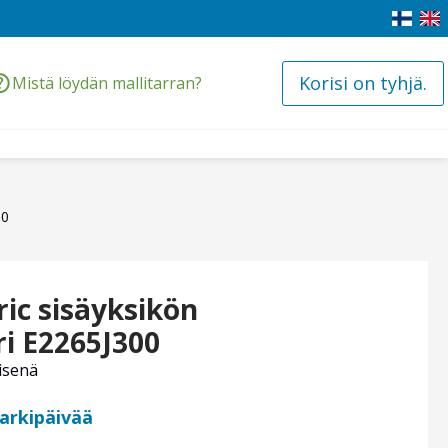
Korisi on tyhjä.
Mistä löydän mallitarran?
00
ric sisäyksikön
i E2265J300
isenä
 arkipäivää