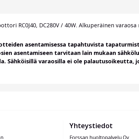
ori RC0J40, DC280V / 40W. Alkuperäinen varaosa mo
uotteiden asentamisessa tapahtuvista tapaturmist
osien asentamiseen tarvitaan lain mukaan sähköl
. Sähköisillä varaosilla ei ole palautusoikeutta,
Yhteystiedot
än
Forssan huoltopalvelu Oy