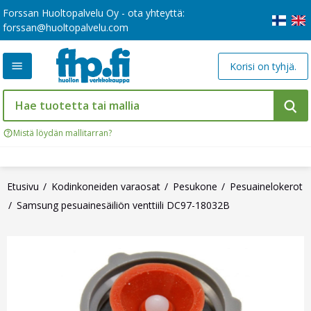
Forssan Huoltopalvelu Oy - ota yhteyttä:
forssan@huoltopalvelu.com
Korisi on tyhjä.
Mistä löydän mallitarran?
Etusivu
Kodinkoneiden varaosat
Pesukone
Pesuainelokerot
Samsung pesuainesäiliön venttiili DC97-18032B