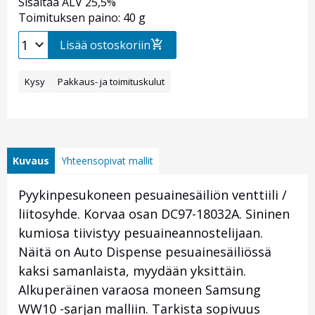
Sisältää ALV 25,5%
Toimituksen paino: 40 g
Lisää ostoskoriin
Kysy
Pakkaus- ja toimituskulut
Kuvaus
Yhteensopivat mallit
Pyykinpesukoneen pesuainesäiliön venttiili /
liitosyhde. Korvaa osan DC97-18032A. Sininen
kumiosa tiivistyy pesuaineannostelijaan.
Näitä on Auto Dispense pesuainesäiliössä
kaksi samanlaista, myydään yksittäin.
Alkuperäinen varaosa moneen Samsung
WW10 -sarjan malliin. Tarkista sopivuus