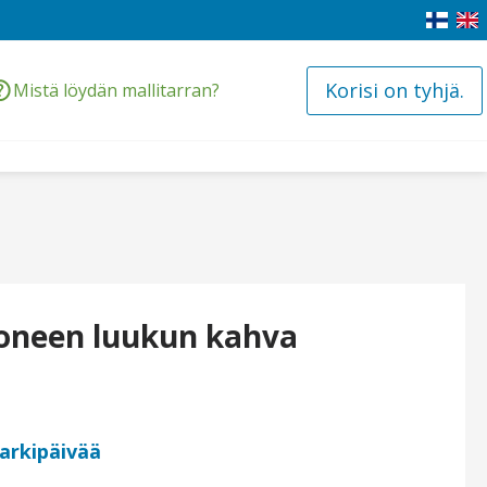
Korisi on tyhjä.
Mistä löydän mallitarran?
oneen luukun kahva
 arkipäivää