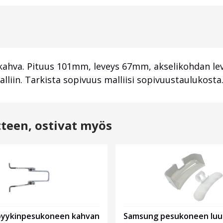
kahva. Pituus 101mm, leveys 67mm, akselikohdan le
iin. Tarkista sopivuus malliisi sopivuustaulukosta
tteen, ostivat myös
Samsung pesukoneen lu
yykinpesukoneen kahvan