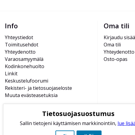
Info
Oma tili
Yhteystiedot
Kirjaudu sisä
Toimitusehdot
Oma tili
Yhteydenotto
Yhteydenotto
Varaosamyymälä
Osto-opas
Kodinkonehuolto
Linkit
Keskustelufoorumi
Rekisteri- ja tietosuojaseloste
Muuta evästeasetuksia
Tietosuojasuostumus
Sallin tietojeni käyttämisen markkinointiin,
lue lisää