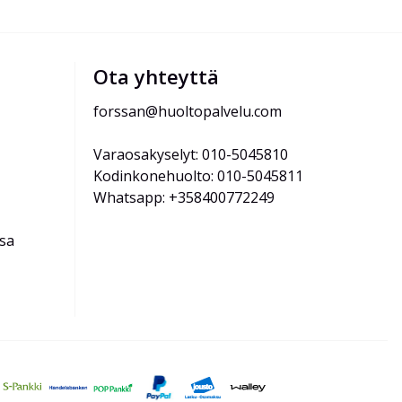
Ota yhteyttä
forssan@huoltopalvelu.com
Varaosakyselyt: 010-5045810
Kodinkonehuolto: 010-5045811
Whatsapp: +358400772249
ssa