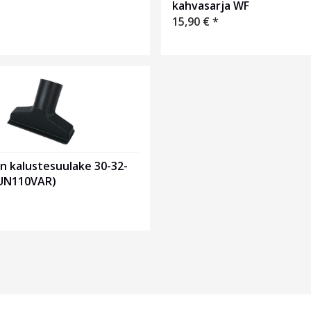
kahvasarja WF
15,90
€
*
n kalustesuulake 30-32-
UN110VAR)