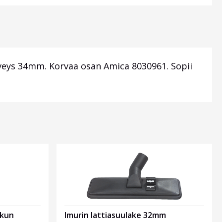
veys 34mm. Korvaa osan Amica 8030961. Sopii
.
ukun
Imurin lattiasuulake 32mm