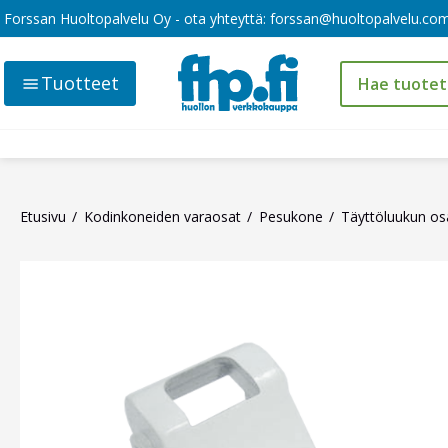
Forssan Huoltopalvelu Oy - ota yhteyttä:
forssan@huoltopalvelu.co
Tuotteet
Etusivu
Kodinkoneiden varaosat
Pesukone
Täyttöluukun os