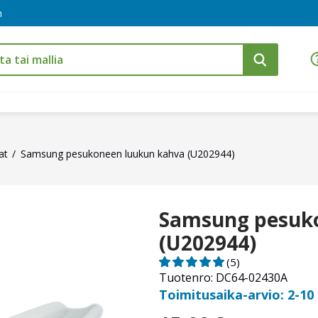
m
at
Samsung pesukoneen luukun kahva (U202944)
Samsung pesuk
(U202944)
(5)
Tuotenro: DC64-02430A
Toimitusaika-arvio: 2-10