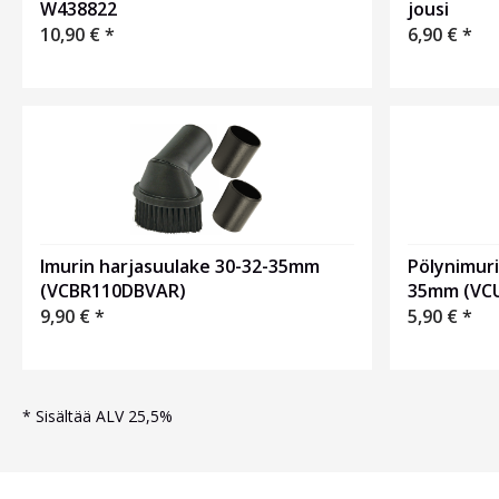
W438822
jousi
10,90
€
*
6,90
€
*
Imurin harjasuulake 30-32-35mm
Pölynimuri
(VCBR110DBVAR)
35mm (VC
9,90
€
*
5,90
€
*
*
Sisältää ALV 25,5%