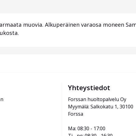
armaata muovia. Alkuperäinen varaosa moneen Sam
lukosta.
Yhteystiedot
än
Forssan huoltopalvelu Oy
Myymälä: Salkokatu 1, 30100 
Forssa
Ma: 08:30 - 17:00
Ti - pe: 08:30 - 16:30