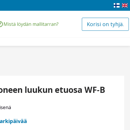
Korisi on tyhjä.
Mistä löydän mallitarran?
neen luukun etuosa WF-B
isenä
 arkipäivää