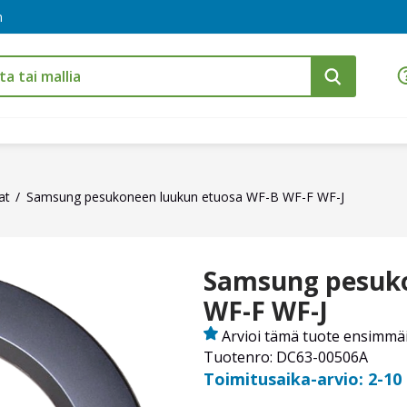
m
at
Samsung pesukoneen luukun etuosa WF-B WF-F WF-J
Samsung pesuko
WF-F WF-J
Arvioi tämä tuote ensimmä
Tuotenro: DC63-00506A
Toimitusaika-arvio: 2-10