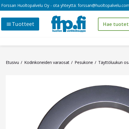
Forssan Huoltopalvelu Oy - ota yhteyttä:
forssan@huoltopalvelu.co
Tuotteet
Etusivu
Kodinkoneiden varaosat
Pesukone
Täyttöluukun os