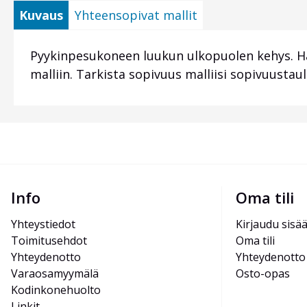
Kuvaus
Yhteensopivat mallit
Pyykinpesukoneen luukun ulkopuolen kehys. H
malliin. Tarkista sopivuus malliisi sopivuustau
Info
Oma tili
Yhteystiedot
Kirjaudu sisä
Toimitusehdot
Oma tili
Yhteydenotto
Yhteydenotto
Varaosamyymälä
Osto-opas
Kodinkonehuolto
Linkit