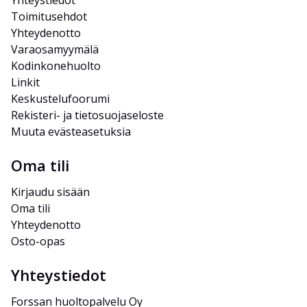
Yhteystiedot
Toimitusehdot
Yhteydenotto
Varaosamyymälä
Kodinkonehuolto
Linkit
Keskustelufoorumi
Rekisteri- ja tietosuojaseloste
Muuta evästeasetuksia
Oma tili
Kirjaudu sisään
Oma tili
Yhteydenotto
Osto-opas
Yhteystiedot
Forssan huoltopalvelu Oy