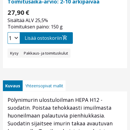
Toimitusaika-arvio: 2-10 arkipäivää
27,90
€
Sisältää ALV 25,5%
Toimituksen paino: 150 g
Lisää ostoskoriin
Kysy
Pakkaus- ja toimituskulut
Kuvaus
Yhteensopivat mallit
Pölynimurin ulostuloilman HEPA H12 -
suodatin. Poistaa tehokkaasti imuilmasta
huoneilmaan palautuvia pienhiukkasia.
Suodatin sijaitsee imurin takaa avautuvan