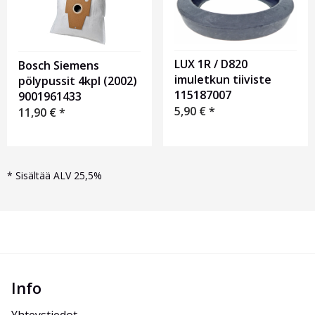
LUX 1R / D820
Bosch Siemens
imuletkun tiiviste
pölypussit 4kpl (2002)
115187007
9001961433
5,90
€
*
11,90
€
*
*
Sisältää ALV 25,5%
Info