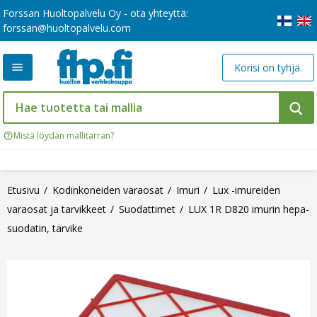
Forssan Huoltopalvelu Oy - ota yhteyttä:
forssan@huoltopalvelu.com
Korisi on tyhjä.
Mistä löydän mallitarran?
Etusivu
Kodinkoneiden varaosat
Imuri
Lux -imureiden
varaosat ja tarvikkeet
Suodattimet
LUX 1R D820 imurin hepa-
suodatin, tarvike