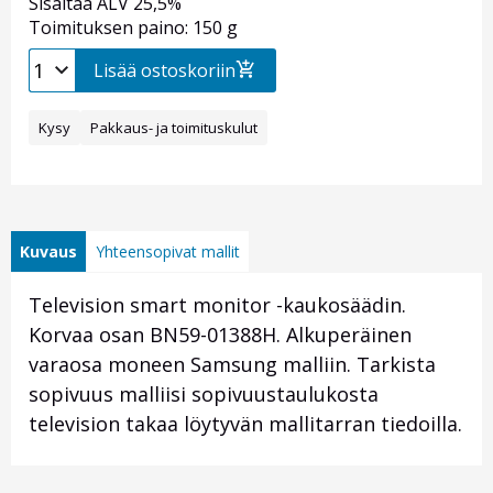
Sisältää ALV 25,5%
Toimituksen paino: 150 g
Lisää ostoskoriin
Kysy
Pakkaus- ja toimituskulut
Kuvaus
Yhteensopivat mallit
Television smart monitor -kaukosäädin.
Korvaa osan BN59-01388H. Alkuperäinen
varaosa moneen Samsung malliin. Tarkista
sopivuus malliisi sopivuustaulukosta
television takaa löytyvän mallitarran tiedoilla.