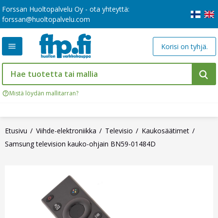
Forssan Huoltopalvelu Oy - ota yhteyttä:
forssan@huoltopalvelu.com
Korisi on tyhjä.
Mistä löydän mallitarran?
Etusivu
Viihde-elektroniikka
Televisio
Kaukosäätimet
Samsung television kauko-ohjain BN59-01484D