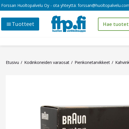
Forssan Huoltopalvelu Oy - ota yhteyttä:
forssan@huoltopalvelu.co
Tuotteet
Etusivu
Kodinkoneiden varaosat
Pienkonetarvikkeet
Kahvink