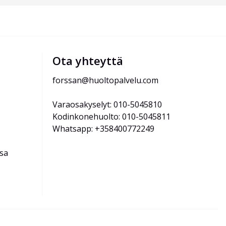
Ota yhteyttä
forssan@huoltopalvelu.com
Varaosakyselyt: 010-5045810
Kodinkonehuolto: 010-5045811
Whatsapp: +358400772249
ssa