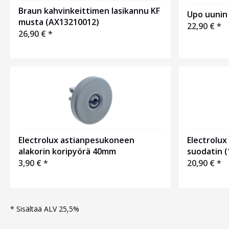
Braun kahvinkeittimen lasikannu KF
Upo uunin 
musta (AX13210012)
22,90
€
*
26,90
€
*
Electrolux
Electrolux astianpesukoneen
suodatin (
alakorin koripyörä 40mm
20,90
€
*
3,90
€
*
*
Sisältää ALV 25,5%