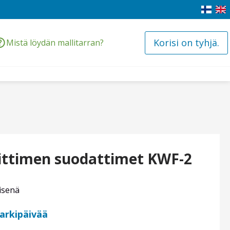
Korisi on tyhjä.
Mistä löydän mallitarran?
ittimen suodattimet KWF-2
isenä
 arkipäivää