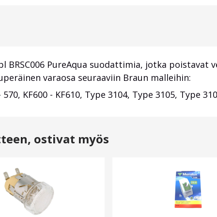
pl BRSC006 PureAqua suodattimia, jotka poistavat v
lkuperäinen varaosa seuraaviin Braun malleihin:
570, KF600 - KF610, Type 3104, Type 3105, Type 310
tteen, ostivat myös