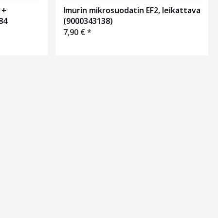
 +
Imurin mikrosuodatin EF2, leikattava
84
(9000343138)
7,90
€
*