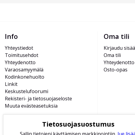
Info
Oma tili
Yhteystiedot
Kirjaudu sisä
Toimitusehdot
Oma tili
Yhteydenotto
Yhteydenotto
Varaosamyymälä
Osto-opas
Kodinkonehuolto
Linkit
Keskustelufoorumi
Rekisteri- ja tietosuojaseloste
Muuta evästeasetuksia
Tietosuojasuostumus
Sallin tietojeni käyttämisen markkinointiin,
lue lisää