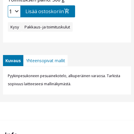
Lisää ostoskoriin
Kysy
Pakkaus- ja toimituskulut
Kuvaus
Yhteensopivat mallit
Pyykinpesukoneen pesuainekotelo, alkuperäinen varaosa. Tarkista
sopivuus laitteeseesi mallin
äkymästä.