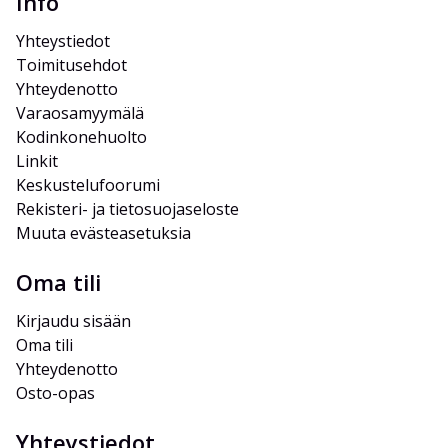
Info
Yhteystiedot
Toimitusehdot
Yhteydenotto
Varaosamyymälä
Kodinkonehuolto
Linkit
Keskustelufoorumi
Rekisteri- ja tietosuojaseloste
Muuta evästeasetuksia
Oma tili
Kirjaudu sisään
Oma tili
Yhteydenotto
Osto-opas
Yhteystiedot