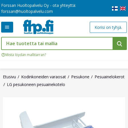
Forssan Huoltopalvelu Oy - ota yhteyttä:
forssan@huoltopalvelu.com
Korisi on tyhjä.
Mistä löydän mallitarran?
Etusivu
Kodinkoneiden varaosat
Pesukone
Pesuainelokerot
LG pesukoneen pesuainekotelo