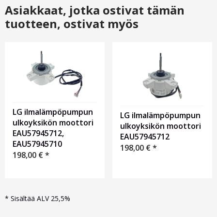
Asiakkaat, jotka ostivat tämän
tuotteen, ostivat myös
LG ilmalämpöpumpun
LG ilmalämpöpumpun
ulkoyksikön moottori
ulkoyksikön moottori
EAU57945712,
EAU57945712
EAU57945710
198,00
€
*
198,00
€
*
*
Sisältää ALV 25,5%