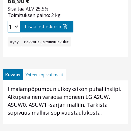
68,90
€
Sisältää ALV 25,5%
Toimituksen paino: 2 kg
Lisää ostoskoriin
Kysy
Pakkaus- ja toimituskulut
Kuvaus
Yhteensopivat mallit
Ilmalämpöpumpun ulkoyksikön puhallinsiipi.
Alkuperäinen varaosa moneen LG A2UW,
ASUW0, ASUW1 -sarjan malliin. Tarkista
sopivuus malliisi sopivuustaulukosta.