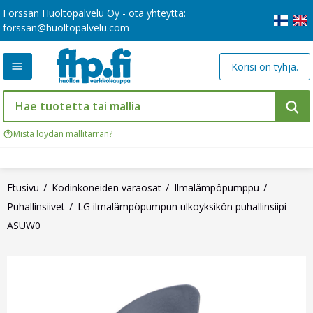
Forssan Huoltopalvelu Oy - ota yhteyttä:
forssan@huoltopalvelu.com
Korisi on tyhjä.
Mistä löydän mallitarran?
Etusivu
Kodinkoneiden varaosat
Ilmalämpöpumppu
Puhallinsiivet
LG ilmalämpöpumpun ulkoyksikön puhallinsiipi
ASUW0