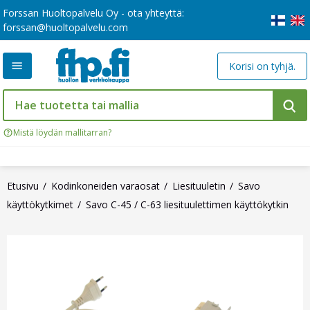
Forssan Huoltopalvelu Oy - ota yhteyttä:
forssan@huoltopalvelu.com
Korisi on tyhjä.
Mistä löydän mallitarran?
Etusivu
Kodinkoneiden varaosat
Liesituuletin
Savo
käyttökytkimet
Savo C-45 / C-63 liesituulettimen käyttökytkin