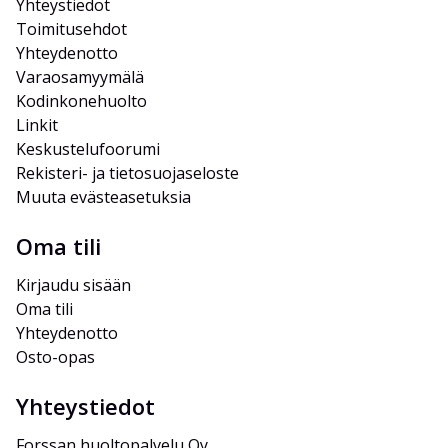
Yhteystiedot
Toimitusehdot
Yhteydenotto
Varaosamyymälä
Kodinkonehuolto
Linkit
Keskustelufoorumi
Rekisteri- ja tietosuojaseloste
Muuta evästeasetuksia
Oma tili
Kirjaudu sisään
Oma tili
Yhteydenotto
Osto-opas
Yhteystiedot
Forssan huoltopalvelu Oy