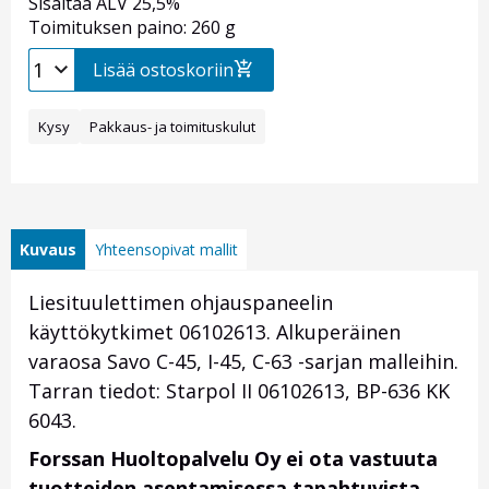
Sisältää ALV 25,5%
Toimituksen paino: 260 g
Lisää ostoskoriin
Kysy
Pakkaus- ja toimituskulut
Kuvaus
Yhteensopivat mallit
Liesituulettimen ohjauspaneelin
käyttökytkimet 06102613. Alkuperäinen
varaosa Savo C-45, I-45, C-63 -sarjan malleihin.
Tarran tiedot: Starpol II 06102613, BP-636 KK
6043.
Forssan Huoltopalvelu Oy ei ota vastuuta
tuotteiden asentamisessa tapahtuvista