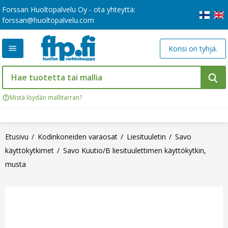
Forssan Huoltopalvelu Oy - ota yhteyttä:
forssan@huoltopalvelu.com
Korisi on tyhjä.
Mistä löydän mallitarran?
Etusivu
Kodinkoneiden varaosat
Liesituuletin
Savo
käyttökytkimet
Savo Kuutio/B liesituulettimen käyttökytkin,
musta