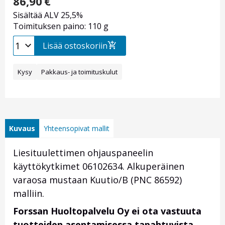
86,90
€
Sisältää ALV 25,5%
Toimituksen paino: 110 g
Lisää ostoskoriin
Kysy
Pakkaus- ja toimituskulut
Kuvaus
Yhteensopivat mallit
Liesituulettimen ohjauspaneelin
käyttökytkimet 06102634. Alkuperäinen
varaosa mustaan Kuutio/B (PNC 86592
)
malliin.
Forssan Huoltopalvelu Oy ei ota vastuuta
tuotteiden asentamisessa tapahtuvista