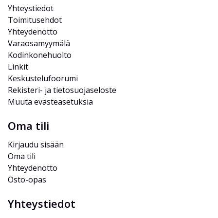
Yhteystiedot
Toimitusehdot
Yhteydenotto
Varaosamyymälä
Kodinkonehuolto
Linkit
Keskustelufoorumi
Rekisteri- ja tietosuojaseloste
Muuta evästeasetuksia
Oma tili
Kirjaudu sisään
Oma tili
Yhteydenotto
Osto-opas
Yhteystiedot