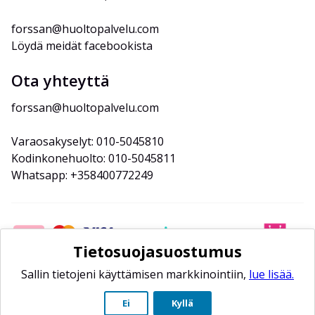
forssan@huoltopalvelu.com
Löydä meidät facebookista
Ota yhteyttä
forssan@huoltopalvelu.com
Varaosakyselyt: 010-5045810
Kodinkonehuolto: 010-5045811
Whatsapp: +358400772249
Tietosuojasuostumus
Sallin tietojeni käyttämisen markkinointiin,
lue lisää.
Ei
Kyllä