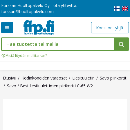
Forssan Huoltopalvelu Oy - ota yhteyttä:
forssan@huoltopalvelu.com
Korisi on tyhjä.
Mistä löydän mallitarran?
Etusivu
Kodinkoneiden varaosat
Liesituuletin
Savo piirikortit
Savo / Best liesituulettimen piirikortti C-65 W2