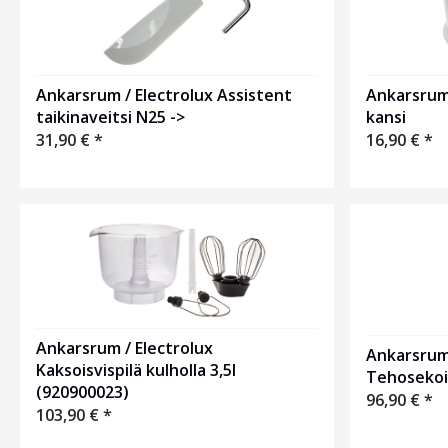
Ankarsrum / Electrolux Assistent
Ankarsrum
taikinaveitsi N25 ->
kansi
31,90
€
*
16,90
€
*
Ankarsrum / Electrolux
Ankarsrum 
Kaksoisvispilä kulholla 3,5l
Tehosekoi
(920900023)
96,90
€
*
103,90
€
*