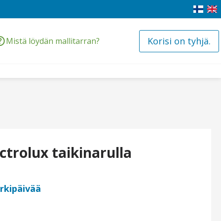
Korisi on tyhjä.
Mistä löydän mallitarran?
ctrolux taikinarulla
arkipäivää