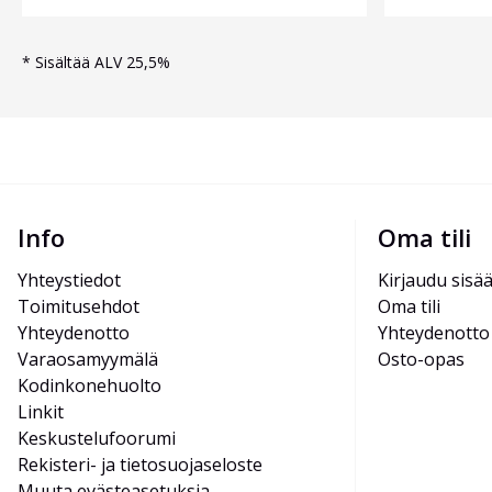
*
Sisältää ALV 25,5%
Info
Oma tili
Yhteystiedot
Kirjaudu sisä
Toimitusehdot
Oma tili
Yhteydenotto
Yhteydenotto
Varaosamyymälä
Osto-opas
Kodinkonehuolto
Linkit
Keskustelufoorumi
Rekisteri- ja tietosuojaseloste
Muuta evästeasetuksia