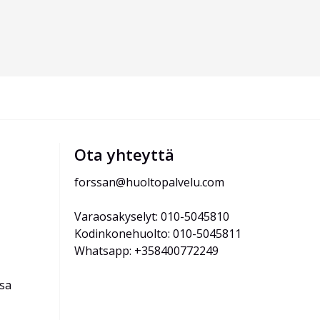
Ota yhteyttä
forssan@huoltopalvelu.com
Varaosakyselyt: 010-5045810
Kodinkonehuolto: 010-5045811
Whatsapp: +358400772249
ssa