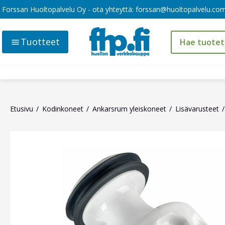
Forssan Huoltopalvelu Oy - ota yhteyttä:
forssan@huoltopalvelu.co
Tuotteet
Etusivu
Kodinkoneet
Ankarsrum yleiskoneet
Lisävarusteet