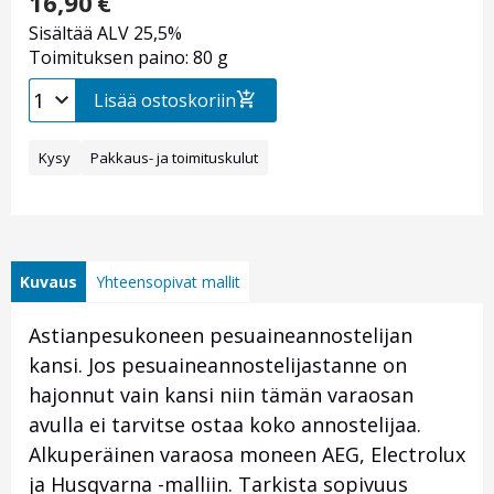
16,90
€
Sisältää ALV 25,5%
Toimituksen paino: 80 g
Lisää ostoskoriin
Kysy
Pakkaus- ja toimituskulut
Kuvaus
Yhteensopivat mallit
Astianpesukoneen pesuaineannostelijan
kansi. Jos pesuaineannostelijastanne on
hajonnut vain kansi niin tämän varaosan
avulla ei tarvitse ostaa koko annostelijaa.
Alkuperäinen varaosa moneen AEG, Electrolux
ja Husqvarna -malliin. Tarkista sopivuus