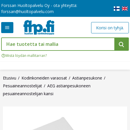
Forssan Huoltopalvelu Oy - ota yhteyttä:
forssan@huoltopalvelu.com
Korisi on tyhjä.
Mistä löydän mallitarran?
Etusivu
Kodinkoneiden varaosat
Astianpesukone
Pesuaineannostelijat
AEG astianpesukoneen
pesuaineannostelijan kansi