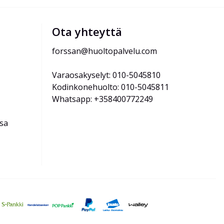
Ota yhteyttä
forssan@huoltopalvelu.com
Varaosakyselyt: 010-5045810
Kodinkonehuolto: 010-5045811
Whatsapp: +358400772249
ssa