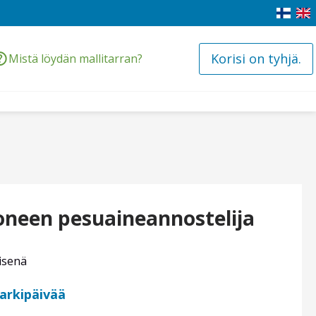
Korisi on tyhjä.
Mistä löydän mallitarran?
oneen pesuaineannostelija
isenä
 arkipäivää