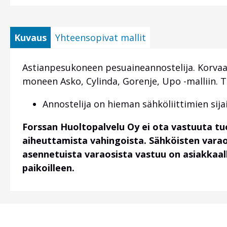
Kuvaus
Yhteensopivat mallit
Astianpesukoneen pesuaineannostelija. Korvaa
moneen Asko, Cylinda, Gorenje, Upo -malliin. T
Annostelija on hieman sähköliittimien sija
Forssan Huoltopalvelu Oy ei ota vastuuta t
aiheuttamista vahingoista. Sähköisten vara
asennetuista varaosista vastuu on asiakkaalla
paikoilleen.