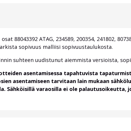
 osat 88043392 ATAG, 234589, 200354, 241802, 8073
arkista sopivuus malliisi sopivuustaulukosta.
innin suhteen uudistunut aiemmista versioista, sopi
uotteiden asentamisessa tapahtuvista tapaturmist
osien asentamiseen tarvitaan lain mukaan sähköl
. Sähköisillä varaosilla ei ole palautusoikeutta,