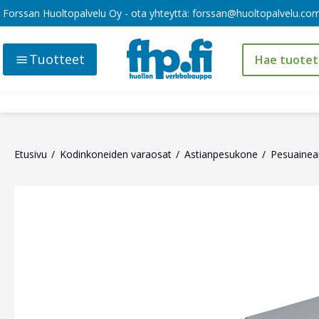
Forssan Huoltopalvelu Oy - ota yhteyttä:
forssan@huoltopalvelu.co
Tuotteet
Etusivu
Kodinkoneiden varaosat
Astianpesukone
Pesuainean