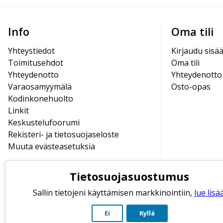
Info
Oma tili
Yhteystiedot
Kirjaudu sisä
Toimitusehdot
Oma tili
Yhteydenotto
Yhteydenotto
Varaosamyymälä
Osto-opas
Kodinkonehuolto
Linkit
Keskustelufoorumi
Rekisteri- ja tietosuojaseloste
Muuta evästeasetuksia
Tietosuojasuostumus
Sallin tietojeni käyttämisen markkinointiin,
lue lisää
Ei
Kyllä