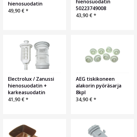
hienosuodatin
hienosuodatin
50223749008
49,90
€
*
43,90
€
*
Electrolux / Zanussi
AEG tiskikoneen
hienosuodatin +
alakorin pyöräsarja
karkeasuodatin
8kpl
41,90
€
*
34,90
€
*