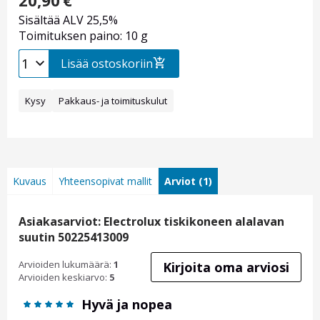
20,90
€
Sisältää ALV 25,5%
Toimituksen paino: 10 g
Lisää ostoskoriin
Kysy
Pakkaus- ja toimituskulut
Kuvaus
Yhteensopivat mallit
Arviot (1)
Asiakasarviot: Electrolux tiskikoneen alalavan
suutin 50225413009
Arvioiden lukumäärä:
1
Kirjoita oma arviosi
Arvioiden keskiarvo:
5
Hyvä ja nopea