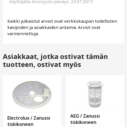
käyttäjältä
Anonyymi
päiväys: 22.07.2015
Kaikki julkaistut arviot ovat verkkokaupan todellisten
kävijöiden ja asiakkaiden antamia. Arviot ovat
varmennettuja.
Asiakkaat, jotka ostivat tämän
tuotteen, ostivat myös
AEG / Zanussi
Electrolux / Zanussi
tiskikoneen
tiskikoneen