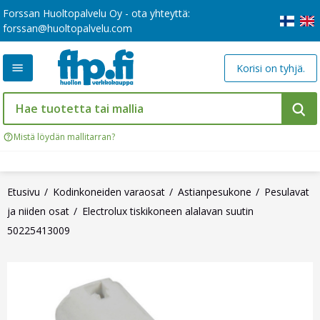
Forssan Huoltopalvelu Oy - ota yhteyttä:
forssan@huoltopalvelu.com
Korisi on tyhjä.
Mistä löydän mallitarran?
Etusivu
Kodinkoneiden varaosat
Astianpesukone
Pesulavat
ja niiden osat
Electrolux tiskikoneen alalavan suutin
50225413009