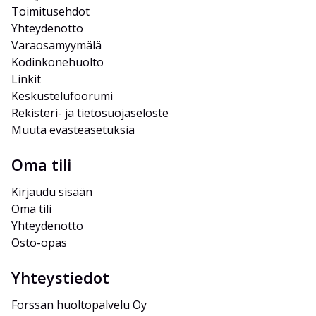
Toimitusehdot
Yhteydenotto
Varaosamyymälä
Kodinkonehuolto
Linkit
Keskustelufoorumi
Rekisteri- ja tietosuojaseloste
Muuta evästeasetuksia
Oma tili
Kirjaudu sisään
Oma tili
Yhteydenotto
Osto-opas
Yhteystiedot
Forssan huoltopalvelu Oy