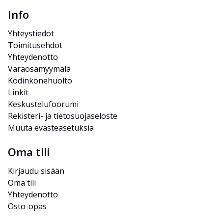
Info
Yhteystiedot
Toimitusehdot
Yhteydenotto
Varaosamyymälä
Kodinkonehuolto
Linkit
Keskustelufoorumi
Rekisteri- ja tietosuojaseloste
Muuta evästeasetuksia
Oma tili
Kirjaudu sisään
Oma tili
Yhteydenotto
Osto-opas