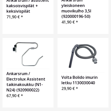
Ankarsrum
Ankarsrum / assistent
yleiskoneen
kaksoisvispilät +
muovikulho 3,5l
keksivispilät
(920000196-50)
71,90
€
*
41,90
€
*
Ankarsrum /
Volta Bolido imurin
Electrolux Assistent
letku 1130030040
taikinakoukku (N1-
29,90
€
*
N24) (920900022)
67,90
€
*