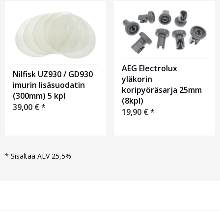
AEG Electrolux
Nilfisk UZ930 / GD930
yläkorin
imurin lisäsuodatin
koripyöräsarja 25mm
(300mm) 5 kpl
(8kpl)
39,00
€
*
19,90
€
*
*
Sisältää ALV 25,5%