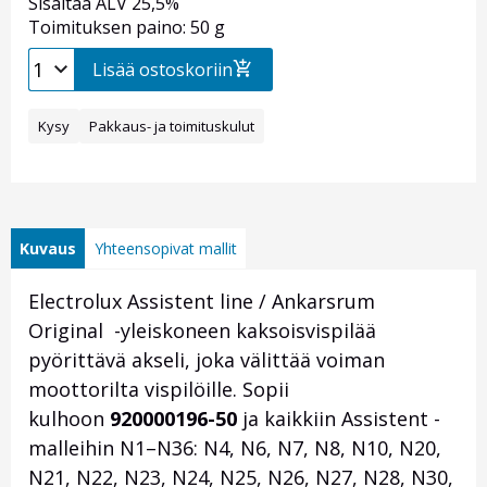
Sisältää ALV 25,5%
Toimituksen paino: 50 g
Lisää ostoskoriin
Kysy
Pakkaus- ja toimituskulut
Kuvaus
Yhteensopivat mallit
Electrolux Assistent line / Ankarsrum
Original -yleiskoneen kaksoisvispilää
pyörittävä akseli, joka välittää voiman
moottorilta vispilöille. Sopii
kulhoon
920000196-50
ja kaikkiin Assistent -
malleihin N1–N36: N4, N6, N7, N8, N10, N20,
N21, N22, N23, N24, N25, N26, N27, N28, N30,