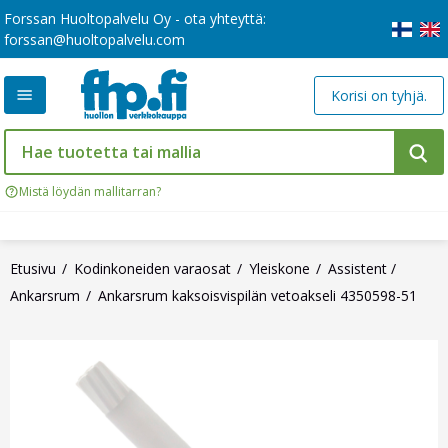
Forssan Huoltopalvelu Oy - ota yhteyttä:
forssan@huoltopalvelu.com
Korisi on tyhjä.
Mistä löydän mallitarran?
Etusivu
Kodinkoneiden varaosat
Yleiskone
Assistent /
Ankarsrum
Ankarsrum kaksoisvispilän vetoakseli 4350598-51