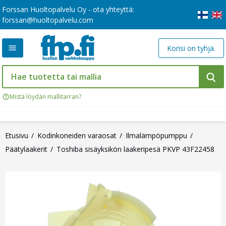
Forssan Huoltopalvelu Oy - ota yhteyttä:
forssan@huoltopalvelu.com
Korisi on tyhjä.
Mistä löydän mallitarran?
Etusivu
Kodinkoneiden varaosat
Ilmalämpöpumppu
Päätylaakerit
Toshiba sisäyksikön laakeripesä PKVP 43F22458