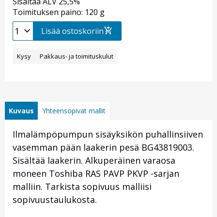
Sisältää ALV 25,5%
Toimituksen paino: 120 g
Lisää ostoskoriin
Kysy
Pakkaus- ja toimituskulut
Kuvaus
Yhteensopivat mallit
Ilmalämpöpumpun sisäyksikön puhallinsiiven
vasemman pään laakerin pesä BG43819003.
Sisältää laakerin. Alkuperäinen varaosa
moneen Toshiba RAS PAVP PKVP -sarjan
malliin. Tarkista sopivuus malliisi
sopivuustaulukosta.