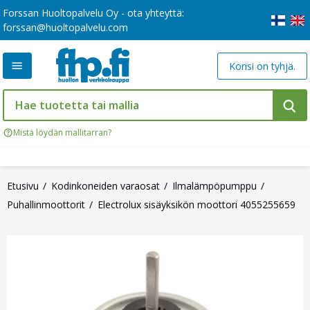
Forssan Huoltopalvelu Oy - ota yhteyttä:
forssan@huoltopalvelu.com
Korisi on tyhjä.
Mistä löydän mallitarran?
Etusivu
Kodinkoneiden varaosat
Ilmalämpöpumppu
Puhallinmoottorit
Electrolux sisäyksikön moottori 4055255659