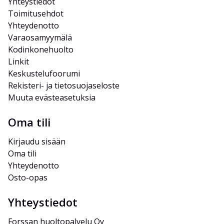
Yhteystiedot
Toimitusehdot
Yhteydenotto
Varaosamyymälä
Kodinkonehuolto
Linkit
Keskustelufoorumi
Rekisteri- ja tietosuojaseloste
Muuta evästeasetuksia
Oma tili
Kirjaudu sisään
Oma tili
Yhteydenotto
Osto-opas
Yhteystiedot
Forssan huoltopalvelu Oy