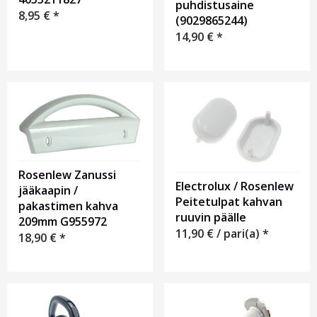
puhdistusaine
8,95
€
*
(9029865244)
14,90
€
*
Rosenlew Zanussi
Electrolux / Rosenlew
jääkaapin /
Peitetulpat kahvan
pakastimen kahva
ruuvin päälle
209mm G955972
11,90
€
/ pari(a) *
18,90
€
*