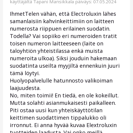
käyttäjältä
Tapani Mansikkala
päiväys: 07.05.2024
IhmetTelen vähän, että Electroluxin lähes
samanlaisiin kahvinkeittimiin on laitteen
numerosta riippuen erilainen suodatin.
Todella? Vai sopiiko eri numeroiden tratit
toisen numeron laitteeseen (laite on
taloyhtiön yhteistilassa enkä muista
numeroita ulkoa). Siksi jouduin hakemaan
suodatinta useilta myyjiltä ennenkuin juuri
tämä löytyi.
Huolyopalvelulle hatunnosto valikoiman
laajuudesta.
No, miten toimii! En tiedä, en ole kokeillut.
Mutta solahti asianmukaisesti paikalleen.
Piti ostaa uusi kun yhteiskäyttötilan
keittimen suodattimen tippalukko oli
irronnut. Ei anna hyvää kuvaa Elextroluxin
tuotteiden laadusta. Vai onko meillä