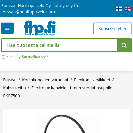
Forssan Huoltopalvelu Oy - ota yhteyttä:
forssan@huoltopalvelu.com
Korisi on tyhjä.
Mistä löydän mallitarran?
Etusivu
Kodinkoneiden varaosat
Pienkonetarvikkeet
Kahvinkeitin
Electrolux kahvinkeittimen suodatinsuppilo
EKF7500