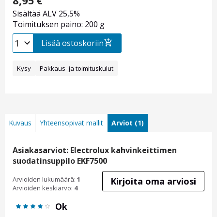
8,95
€
Sisältää ALV 25,5%
Toimituksen paino: 200 g
Lisää ostoskoriin
Kysy
Pakkaus- ja toimituskulut
Kuvaus
Yhteensopivat mallit
Arviot (1)
Asiakasarviot: Electrolux kahvinkeittimen
suodatinsuppilo EKF7500
Arvioiden lukumäärä:
1
Kirjoita oma arviosi
Arvioiden keskiarvo:
4
Ok