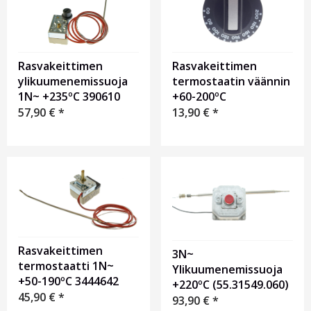
Rasvakeittimen
Rasvakeittimen
termostaatin väännin
ylikuumenemissuoja
+60-200ºC
1N~ +235ºC 390610
13,90
€
*
57,90
€
*
Rasvakeittimen
3N~
termostaatti 1N~
Ylikuumenemissuoja
+50-190ºC 3444642
+220ºC (55.31549.060)
45,90
€
*
93,90
€
*