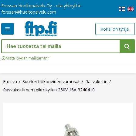
Forssan Huoltopalvelu Oy - ota yhteyttä:
forssan@huoltopalvelu.com
Korisi on tyhjä.
Mistä löydän mallitarran?
Etusivu
Suurkeittiökoneiden varaosat
Rasvakeitin
Rasvakeittimen mikrokytkin 250V 16A 3240410