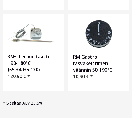
3N~ Termostaatti
RM Gastro
+90-180ºC
rasvakeittimen
(55.34035.130)
väännin 50-190ºC
120,90
€
*
10,90
€
*
*
Sisältää ALV 25,5%