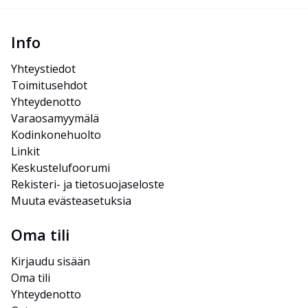
Info
Yhteystiedot
Toimitusehdot
Yhteydenotto
Varaosamyymälä
Kodinkonehuolto
Linkit
Keskustelufoorumi
Rekisteri- ja tietosuojaseloste
Muuta evästeasetuksia
Oma tili
Kirjaudu sisään
Oma tili
Yhteydenotto