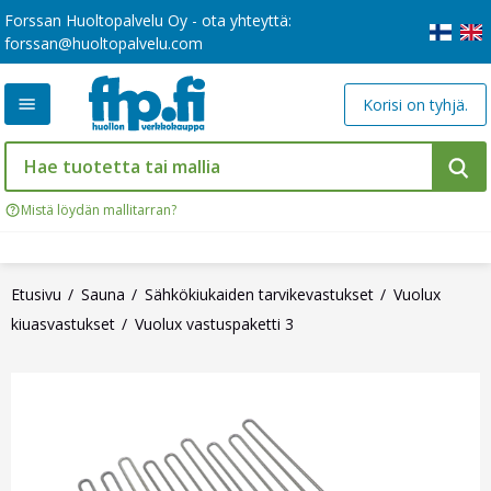
Forssan Huoltopalvelu Oy - ota yhteyttä:
forssan@huoltopalvelu.com
Korisi on tyhjä.
Mistä löydän mallitarran?
Etusivu
Sauna
Sähkökiukaiden tarvikevastukset
Vuolux
kiuasvastukset
Vuolux vastuspaketti 3