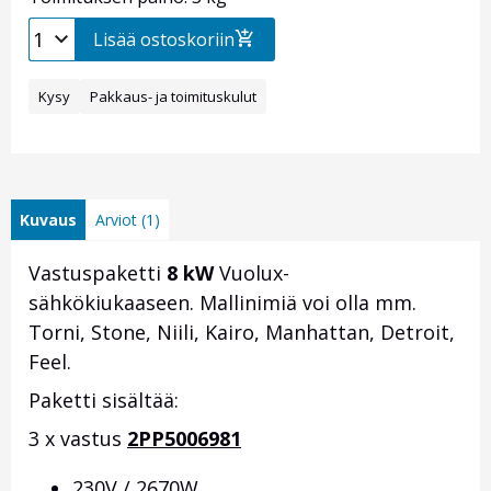
Lisää ostoskoriin
Kysy
Pakkaus- ja toimituskulut
Kuvaus
Arviot (1)
Vastuspaketti
8 kW
Vuolux-
sähkökiukaaseen. Mallinimiä voi olla mm.
Torni, Stone, Niili, Kairo, Manhattan, Detroit,
Feel.
Paketti sisältää:
3 x vastus
2PP5006981
230V / 2670W