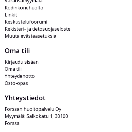
Varaosamyymälä
Kodinkonehuolto
Linkit
Keskustelufoorumi
Rekisteri- ja tietosuojaseloste
Muuta evästeasetuksia
Oma tili
Kirjaudu sisään
Oma tili
Yhteydenotto
Osto-opas
Yhteystiedot
Forssan huoltopalvelu Oy
Myymälä: Salkokatu 1, 30100 
Forssa