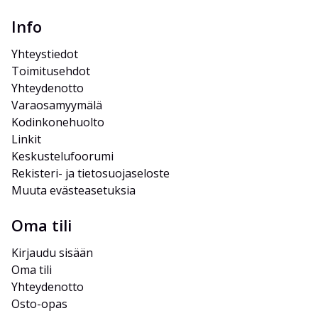
Info
Yhteystiedot
Toimitusehdot
Yhteydenotto
Varaosamyymälä
Kodinkonehuolto
Linkit
Keskustelufoorumi
Rekisteri- ja tietosuojaseloste
Muuta evästeasetuksia
Oma tili
Kirjaudu sisään
Oma tili
Yhteydenotto
Osto-opas