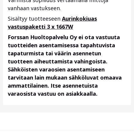
Varmista sopivuus vertaamalla mittoja
vanhaan vastukseen.
Sisältyy tuotteeseen
Aurinkokiuas
vastuspaketti 3 x 1667W
Forssan Huoltopalvelu Oy ei ota vastuuta
tuotteiden asentamisessa tapahtuvista
tapaturmista tai väärin asennetun
tuotteen aiheuttamista vahingoista.
Sähköisten varaosien asentamiseen
tarvitaan lain mukaan sähköluvat omaava
ammattilainen. Itse asennetuista
varaosista vastuu on asiakkaalla.