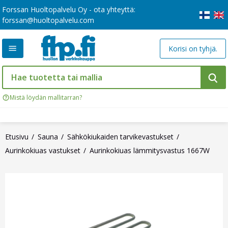
Forssan Huoltopalvelu Oy - ota yhteyttä:
forssan@huoltopalvelu.com
Korisi on tyhjä.
Mistä löydän mallitarran?
Etusivu
Sauna
Sähkökiukaiden tarvikevastukset
Aurinkokiuas vastukset
Aurinkokiuas lämmitysvastus 1667W