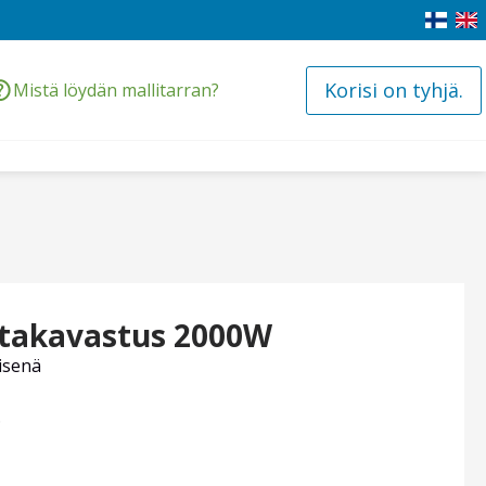
Korisi on tyhjä.
Mistä löydän mallitarran?
takavastus 2000W
isenä
.