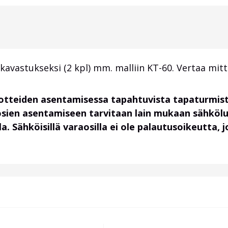
akavastukseksi (2 kpl) mm. malliin KT-60. Vertaa m
uotteiden asentamisessa tapahtuvista tapaturmist
osien asentamiseen tarvitaan lain mukaan sähköl
. Sähköisillä varaosilla ei ole palautusoikeutta,