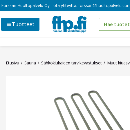
Forssan Huoltopalvelu Oy - ota yhteyttä:
forssan@huoltopalvelu.co
Tuotteet
Etusivu
Sauna
Sähkökiukaiden tarvikevastukset
Muut kiuasv