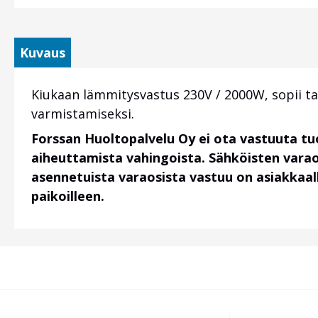
Kuvaus
Kiukaan lämmitysvastus 230V / 2000W, sopii t
varmistamiseksi.
Forssan Huoltopalvelu Oy ei ota vastuuta t
aiheuttamista vahingoista. Sähköisten vara
asennetuista varaosista vastuu on asiakkaalla
paikoilleen.