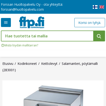
Forssan Huoltopalvelu Oy - ota yhteyttä:
forssan@huoltopalvelu.com
Korisi on tyhjä.
Mistä löydän mallitarran?
Etusivu
Kodinkoneet
Keittolevyt
Salamanteri, pöytämalli
(283001)