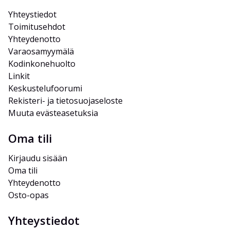
Yhteystiedot
Toimitusehdot
Yhteydenotto
Varaosamyymälä
Kodinkonehuolto
Linkit
Keskustelufoorumi
Rekisteri- ja tietosuojaseloste
Muuta evästeasetuksia
Oma tili
Kirjaudu sisään
Oma tili
Yhteydenotto
Osto-opas
Yhteystiedot