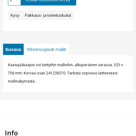
Kysy
Pakkaus- ja toimituskulut
Kuvaus
Yhteensopivat mallit
Kaasujääkaapin ovi tiettyihin malleihin, alkuperäinen varaosa. 525 x
758 mm. Korvaa osan
241238370.
T
arkista sopivuus laitteeseesi
mallinäkymästä.
Info