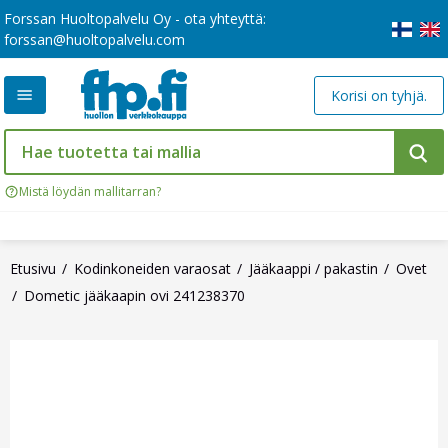
Forssan Huoltopalvelu Oy - ota yhteyttä:
forssan@huoltopalvelu.com
Korisi on tyhjä.
Mistä löydän mallitarran?
Etusivu
Kodinkoneiden varaosat
Jääkaappi / pakastin
Ovet
Dometic jääkaapin ovi 241238370