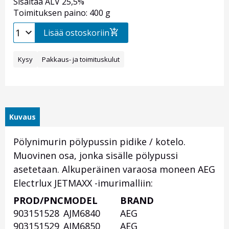
Sisältää ALV 25,5%
Toimituksen paino: 400 g
Lisää ostoskoriin
Kysy
Pakkaus- ja toimituskulut
Kuvaus
Pölynimurin pölypussin pidike / kotelo.
Muovinen osa, jonka sisälle pölypussi
asetetaan. Alkuperäinen varaosa moneen AEG
Electrlux JETMAXX -imurimalliin:
PROD/PNC
MODEL
BRAND
Otsikko
903151528
AJM6840
AEG
1
903151529
AJM6850
AEG