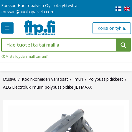
Forssan Huoltopalvelu Oy - ota yhteyttä:
forssan@huoltopalvelu.com
Korisi on tyhjä.
Mistä löydän mallitarran?
Etusivu
Kodinkoneiden varaosat
Imuri
Pölypussipidikkeet
AEG Electrolux imurin pölypussipidike JETMAXX